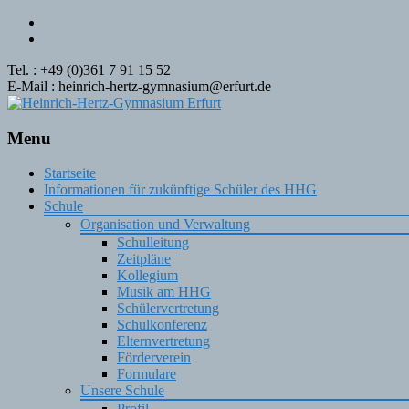
Tel. : +49 (0)361 7 91 15 52
E-Mail : heinrich-hertz-gymnasium@erfurt.de
Menu
Skip
Startseite
to
Informationen für zukünftige Schüler des HHG
content
Schule
Organisation und Verwaltung
Schulleitung
Zeitpläne
Kollegium
Musik am HHG
Schülervertretung
Schulkonferenz
Elternvertretung
Förderverein
Formulare
Unsere Schule
Profil