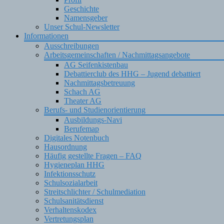
Geschichte
Namensgeber
Unser Schul-Newsletter
Informationen
Ausschreibungen
Arbeitsgemeinschaften / Nachmittagsangebote
AG Seifenkistenbau
Debattierclub des HHG – Jugend debattiert
Nachmittagsbetreuung
Schach AG
Theater AG
Berufs- und Studienorientierung
Ausbildungs-Navi
Berufemap
Digitales Notenbuch
Hausordnung
Häufig gestellte Fragen – FAQ
Hygieneplan HHG
Infektionsschutz
Schulsozialarbeit
Streitschlichter / Schulmediation
Schulsanitätsdienst
Verhaltenskodex
Vertretungsplan