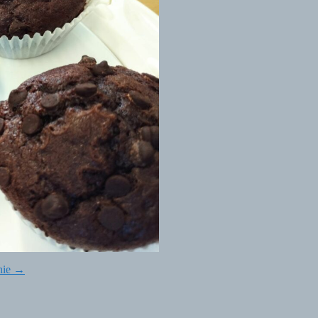
hie
→