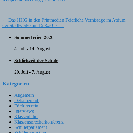
Post
←
Das HHG in den Printmedien
Feierliche Vernissage im Atrium
der Stadtwerke am 15.3.2017
→
navigation
Sommerferien 2026
4. Juli
-
14. August
Schließzeit der Schule
20. Juli
-
7. August
Kategorien
Allgemein
Debattierclub
Förderverein
Interviews
Klassenfahrt
Klassensprecherkonferenz
Schülerparlament
Schülervertretung