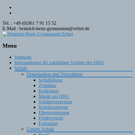
Tel. : +49 (0)361 7 91 15 52
E-Mail : heinrich-hertz-gymnasium@erfurt.de
Menu
Skip
Startseite
to
Informationen für zukünftige Schüler des HHG
content
Schule
Organisation und Verwaltung
Schulleitung
Zeitpläne
Kollegium
Musik am HHG
Schülervertretung
Schulkonferenz
Elternvertretung
Förderverein
Formulare
Unsere Schule
Profil