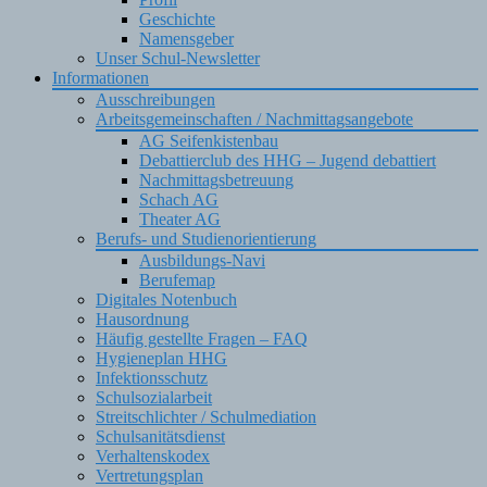
Geschichte
Namensgeber
Unser Schul-Newsletter
Informationen
Ausschreibungen
Arbeitsgemeinschaften / Nachmittagsangebote
AG Seifenkistenbau
Debattierclub des HHG – Jugend debattiert
Nachmittagsbetreuung
Schach AG
Theater AG
Berufs- und Studienorientierung
Ausbildungs-Navi
Berufemap
Digitales Notenbuch
Hausordnung
Häufig gestellte Fragen – FAQ
Hygieneplan HHG
Infektionsschutz
Schulsozialarbeit
Streitschlichter / Schulmediation
Schulsanitätsdienst
Verhaltenskodex
Vertretungsplan