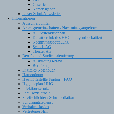
Geschichte
Namensgeber
Unser Schul-Newsletter
Informationen
Ausschreibungen
Arbeitsgemeinschaften / Nachmittagsangebote
AG Seifenkistenbau
Debattierclub des HHG – Jugend debattiert
Nachmittagsbetreuung
Schach AG
Theater AG
Berufs- und Studienorientierung
Ausbildungs-Navi
Berufemap
Digitales Notenbuch
Hausordnung
Häufig gestellte Fragen – FAQ
Hygieneplan HHG
Infektionsschutz
Schulsozialarbeit
Streitschlichter / Schulmediation
Schulsanitätsdienst
Verhaltenskodex
Vertretungsplan