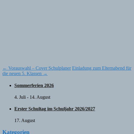
Post
←
Vorauswahl – Cover Schulplaner
Einladung zum Elternabend für
die neuen 5. Klassen
→
navigation
Sommerferien 2026
4. Juli
-
14. August
Erster Schultag im Schuljahr 2026/2027
17. August
Kategorien