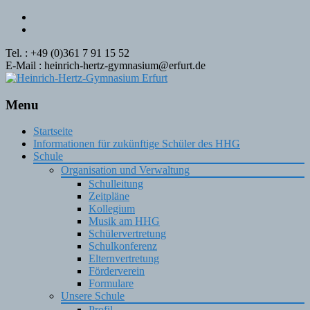
Tel. : +49 (0)361 7 91 15 52
E-Mail : heinrich-hertz-gymnasium@erfurt.de
Menu
Skip
Startseite
to
Informationen für zukünftige Schüler des HHG
content
Schule
Organisation und Verwaltung
Schulleitung
Zeitpläne
Kollegium
Musik am HHG
Schülervertretung
Schulkonferenz
Elternvertretung
Förderverein
Formulare
Unsere Schule
Profil