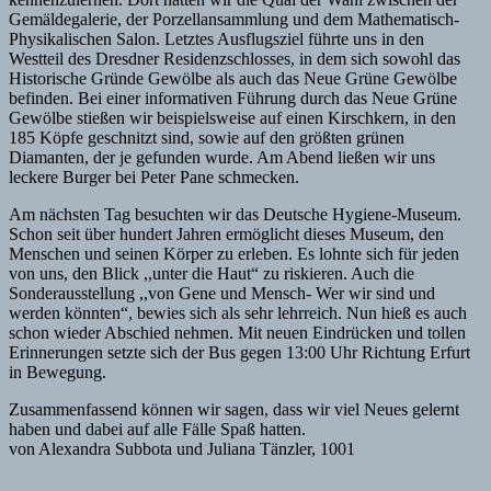
Gemäldegalerie, der Porzellansammlung und dem Mathematisch-
Physikalischen Salon. Letztes Ausflugsziel führte uns in den
Westteil des Dresdner Residenzschlosses, in dem sich sowohl das
Historische Gründe Gewölbe als auch das Neue Grüne Gewölbe
befinden. Bei einer informativen Führung durch das Neue Grüne
Gewölbe stießen wir beispielsweise auf einen Kirschkern, in den
185 Köpfe geschnitzt sind, sowie auf den größten grünen
Diamanten, der je gefunden wurde. Am Abend ließen wir uns
leckere Burger bei Peter Pane schmecken.
Am nächsten Tag besuchten wir das Deutsche Hygiene-Museum.
Schon seit über hundert Jahren ermöglicht dieses Museum, den
Menschen und seinen Körper zu erleben. Es lohnte sich für jeden
von uns, den Blick ,,unter die Haut“ zu riskieren. Auch die
Sonderausstellung ,,von Gene und Mensch- Wer wir sind und
werden könnten“, bewies sich als sehr lehrreich. Nun hieß es auch
schon wieder Abschied nehmen. Mit neuen Eindrücken und tollen
Erinnerungen setzte sich der Bus gegen 13:00 Uhr Richtung Erfurt
in Bewegung.
Zusammenfassend können wir sagen, dass wir viel Neues gelernt
haben und dabei auf alle Fälle Spaß hatten.
von Alexandra Subbota und Juliana Tänzler, 1001