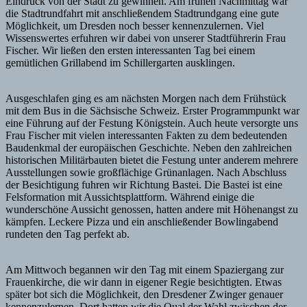
Eindruck von der Stadt zu gewinnen. Am frühen Nachmittag war
die Stadtrundfahrt mit anschließendem Stadtrundgang eine gute
Möglichkeit, um Dresden noch besser kennenzulernen. Viel
Wissenswertes erfuhren wir dabei von unserer Stadtführerin Frau
Fischer. Wir ließen den ersten interessanten Tag bei einem
gemütlichen Grillabend im Schillergarten ausklingen.
Ausgeschlafen ging es am nächsten Morgen nach dem Frühstück
mit dem Bus in die Sächsische Schweiz. Erster Programmpunkt war
eine Führung auf der Festung Königstein. Auch heute versorgte uns
Frau Fischer mit vielen interessanten Fakten zu dem bedeutenden
Baudenkmal der europäischen Geschichte. Neben den zahlreichen
historischen Militärbauten bietet die Festung unter anderem mehrere
Ausstellungen sowie großflächige Grünanlagen. Nach Abschluss
der Besichtigung fuhren wir Richtung Bastei. Die Bastei ist eine
Felsformation mit Aussichtsplattform. Während einige die
wunderschöne Aussicht genossen, hatten andere mit Höhenangst zu
kämpfen. Leckere Pizza und ein anschließender Bowlingabend
rundeten den Tag perfekt ab.
Am Mittwoch begannen wir den Tag mit einem Spaziergang zur
Frauenkirche, die wir dann in eigener Regie besichtigten. Etwas
später bot sich die Möglichkeit, den Dresdener Zwinger genauer
kennenzulernen. Dort hatten wir die Qual der Wahl zwischen der