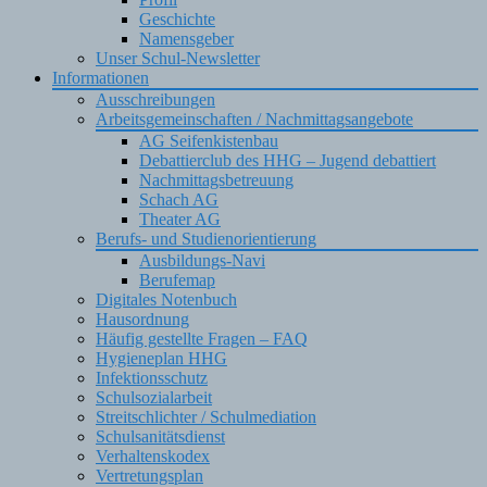
Geschichte
Namensgeber
Unser Schul-Newsletter
Informationen
Ausschreibungen
Arbeitsgemeinschaften / Nachmittagsangebote
AG Seifenkistenbau
Debattierclub des HHG – Jugend debattiert
Nachmittagsbetreuung
Schach AG
Theater AG
Berufs- und Studienorientierung
Ausbildungs-Navi
Berufemap
Digitales Notenbuch
Hausordnung
Häufig gestellte Fragen – FAQ
Hygieneplan HHG
Infektionsschutz
Schulsozialarbeit
Streitschlichter / Schulmediation
Schulsanitätsdienst
Verhaltenskodex
Vertretungsplan