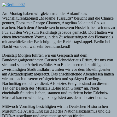
Am Montag haben wir gleich nach der Ankunft das
Wachsfigurenkabinett „Madame Tussauds“ besucht und die Chance
genutzt, Fotos mit George Clooney, Angelina Jolie und Co. zu
machen. Nach dem Abendessen in unserem Hostel haben wir uns zu
Fuß auf den Weg zum Reichstagsgebäude gemacht. Dort hatten wir
einen interessanten Vortrag in den Zuschauerrängen des Plenarsaals
mit anschließender Besichtigung der Reichstagskuppel. Berlin bei
Nacht von oben war sehr beeindruckend!
Dienstag Morgen führten wir ein Gespräch mit dem
Bundestagsabgeordneten Carsten Schneider aus Erfurt, der uns von
sich und seiner Arbeit erzählte. Am Ende unserer darauffolgenden
zweistündigen Stadtrundfahrt wurden wir vor dem Bowlingcenter
am Alexanderplatz abgesetzt. Das anschließende Abendessen hatten
wir uns nach unserem erfolgreichen und spaßigen Bowling-
Nachmittag redlich verdient. Als letztes Ereignis stand an diesem
Tag der Besuch des Musicals „Blue Man Group“ an. Nach
eineinhalb Stunden lachen, staunen und mitfeiern beim Erlebnis-
Musical kamen wir alle ganz begeistert aus dem Theater heraus.
Mittwoch Vormittag besichtigten wir im Deutschen Historischen
Museum die Ausstellung zur Zeit des Nationalsozialismus und die
DDR-Ausstellung und arbeiteten so schon für den