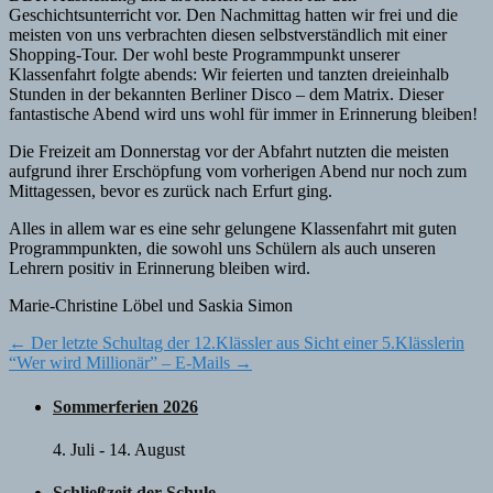
Geschichtsunterricht vor. Den Nachmittag hatten wir frei und die
meisten von uns verbrachten diesen selbstverständlich mit einer
Shopping-Tour. Der wohl beste Programmpunkt unserer
Klassenfahrt folgte abends: Wir feierten und tanzten dreieinhalb
Stunden in der bekannten Berliner Disco – dem Matrix. Dieser
fantastische Abend wird uns wohl für immer in Erinnerung bleiben!
Die Freizeit am Donnerstag vor der Abfahrt nutzten die meisten
aufgrund ihrer Erschöpfung vom vorherigen Abend nur noch zum
Mittagessen, bevor es zurück nach Erfurt ging.
Alles in allem war es eine sehr gelungene Klassenfahrt mit guten
Programmpunkten, die sowohl uns Schülern als auch unseren
Lehrern positiv in Erinnerung bleiben wird.
Marie-Christine Löbel und Saskia Simon
Post
←
Der letzte Schultag der 12.Klässler aus Sicht einer 5.Klässlerin
“Wer wird Millionär” – E-Mails
→
navigation
Sommerferien 2026
4. Juli
-
14. August
Schließzeit der Schule