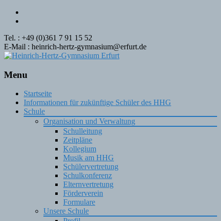
Tel. : +49 (0)361 7 91 15 52
E-Mail : heinrich-hertz-gymnasium@erfurt.de
Menu
Skip
Startseite
to
Informationen für zukünftige Schüler des HHG
content
Schule
Organisation und Verwaltung
Schulleitung
Zeitpläne
Kollegium
Musik am HHG
Schülervertretung
Schulkonferenz
Elternvertretung
Förderverein
Formulare
Unsere Schule
Profil