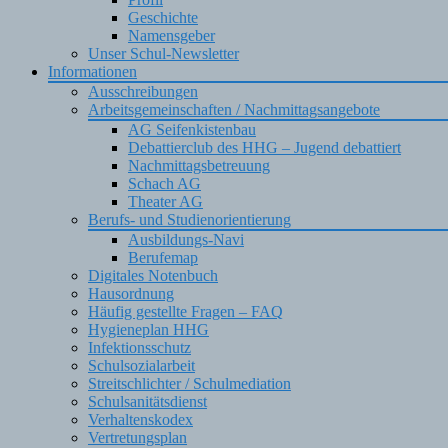
Geschichte
Namensgeber
Unser Schul-Newsletter
Informationen
Ausschreibungen
Arbeitsgemeinschaften / Nachmittagsangebote
AG Seifenkistenbau
Debattierclub des HHG – Jugend debattiert
Nachmittagsbetreuung
Schach AG
Theater AG
Berufs- und Studienorientierung
Ausbildungs-Navi
Berufemap
Digitales Notenbuch
Hausordnung
Häufig gestellte Fragen – FAQ
Hygieneplan HHG
Infektionsschutz
Schulsozialarbeit
Streitschlichter / Schulmediation
Schulsanitätsdienst
Verhaltenskodex
Vertretungsplan