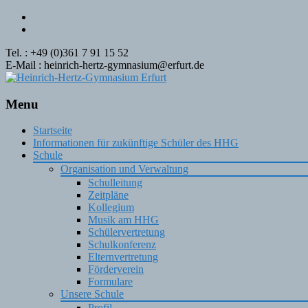
Tel. : +49 (0)361 7 91 15 52
E-Mail : heinrich-hertz-gymnasium@erfurt.de
Menu
Skip
Startseite
to
Informationen für zukünftige Schüler des HHG
content
Schule
Organisation und Verwaltung
Schulleitung
Zeitpläne
Kollegium
Musik am HHG
Schülervertretung
Schulkonferenz
Elternvertretung
Förderverein
Formulare
Unsere Schule
Profil