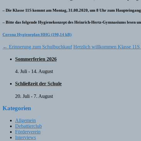
– Die Klasse 11S kommt am Montag, 31.08.2020, um 8 Uhr zum Haupteingang
– Bitte das folgende Hygienekonzept des Heinrich-Hertz-Gymnasiums lesen un
Corona Hygieneplan HHG
Post
←
Erinnerung zum Schulbuchkauf
Herzlich willkommen Klasse 11S
navigation
Sommerferien 2026
4. Juli
-
14. August
Schließzeit der Schule
20. Juli
-
7. August
Kategorien
Allgemein
Debattierclub
Förderverein
Interviews