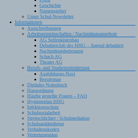
Geschichte
Namensgeber
Unser Schul-Newsletter
Informationen
Ausschreibungen
Arbeitsgemeinschaften / Nachmittagsangebote
AG Seifenkistenbau
Debattierclub des HHG – Jugend debattiert
Nachmittagsbetreuung
Schach AG
Theater AG
Berufs- und Studienorientierung
Ausbildungs-Navi
Berufemap
Digitales Notenbuch
Hausordnung
Häufig gestellte Fragen – FAQ
Hygieneplan HHG
Infektionsschutz
Schulsozialarbeit
Streitschlichter / Schulmediation
Schulsanitätsdienst
Verhaltenskodex
Vertretungsplan