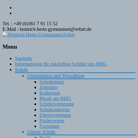
Tel. : +49 (0)361 7 91 15 52
E-Mail : heinrich-hertz-gymnasium@erfurt.de
Menu
Skip
Startseite
to
Informationen für zukünftige Schüler des HHG
content
Schule
Organisation und Verwaltung
Schulleitung
Zeitpläne
Kollegium
Musik am HHG
Schülervertretung
Schulkonferenz
Elternvertretung
Förderverein
Formulare
Unsere Schule
Profil