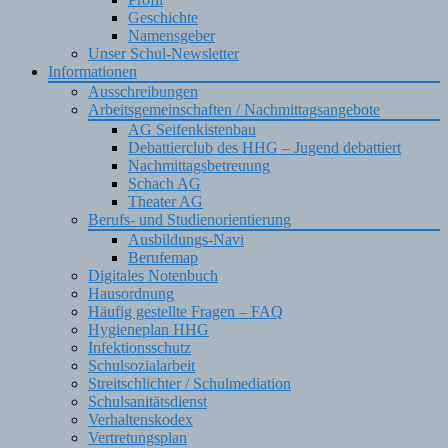
Geschichte
Namensgeber
Unser Schul-Newsletter
Informationen
Ausschreibungen
Arbeitsgemeinschaften / Nachmittagsangebote
AG Seifenkistenbau
Debattierclub des HHG – Jugend debattiert
Nachmittagsbetreuung
Schach AG
Theater AG
Berufs- und Studienorientierung
Ausbildungs-Navi
Berufemap
Digitales Notenbuch
Hausordnung
Häufig gestellte Fragen – FAQ
Hygieneplan HHG
Infektionsschutz
Schulsozialarbeit
Streitschlichter / Schulmediation
Schulsanitätsdienst
Verhaltenskodex
Vertretungsplan