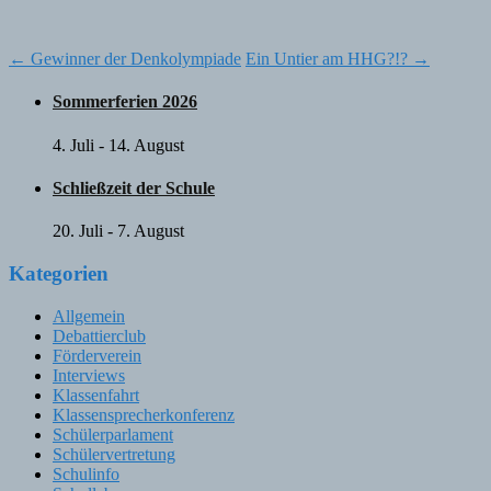
Post
←
Gewinner der Denkolympiade
Ein Untier am HHG?!?
→
navigation
Sommerferien 2026
4. Juli
-
14. August
Schließzeit der Schule
20. Juli
-
7. August
Kategorien
Allgemein
Debattierclub
Förderverein
Interviews
Klassenfahrt
Klassensprecherkonferenz
Schülerparlament
Schülervertretung
Schulinfo