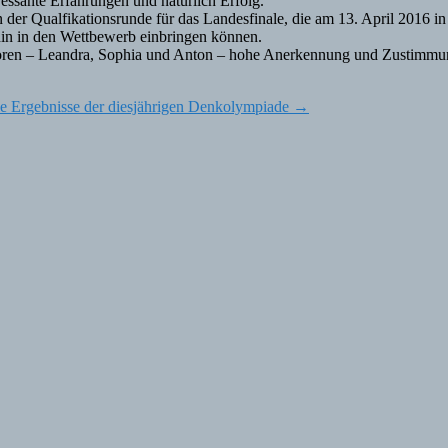
essante Erfahrungen und natürlich Erfolg.
n der Qualfikationsrunde für das Landesfinale, die am 13. April 2016
hin in den Wettbewerb einbringen können.
Juroren – Leandra, Sophia und Anton – hohe Anerkennung und Zustimm
e Ergebnisse der diesjährigen Denkolympiade
→