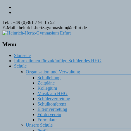
Tel. : +49 (0)361 7 91 15 52
E-Mail : heinrich-hertz-gymnasium@erfurt.de
Menu
Skip
Startseite
to
Informationen für zukünftige Schüler des HHG
content
Schule
Organisation und Verwaltung
Schulleitung
Zeitpläne
Kollegium
Musik am HHG
Schülervertretung
Schulkonferenz
Elternvertretung
Förderverein
Formulare
Unsere Schule
Profil