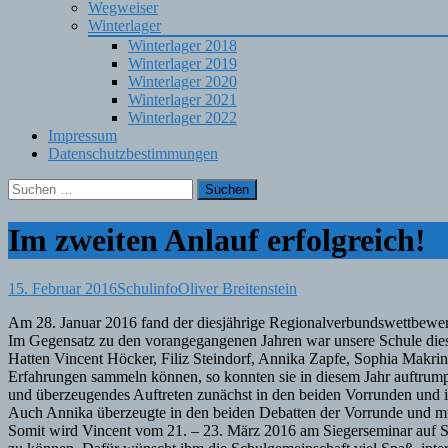
Wegweiser
Winterlager
Winterlager 2018
Winterlager 2019
Winterlager 2020
Winterlager 2021
Winterlager 2022
Impressum
Datenschutzbestimmungen
Suchen
nach:
Im zweiten Anlauf erfolgreich!
15. Februar 2016
Schulinfo
Oliver Breitenstein
Am 28. Januar 2016 fand der diesjährige Regionalverbundswettbewerb „
Im Gegensatz zu den vorangegangenen Jahren war unsere Schule dieses
Hatten Vincent Höcker, Filiz Steindorf, Annika Zapfe, Sophia Makrin
Erfahrungen sammeln können, so konnten sie in diesem Jahr auftrumpfe
und überzeugendes Auftreten zunächst in den beiden Vorrunden und 
Auch Annika überzeugte in den beiden Debatten der Vorrunde und mu
Somit wird Vincent vom 21. – 23. März 2016 am Siegerseminar auf Sch