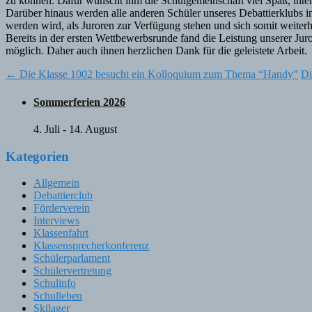
zu können. Dafür wünscht ihm die Schulgemeinschaft viel Spaß, inter
Darüber hinaus werden alle anderen Schüler unseres Debattierklubs i
werden wird, als Juroren zur Verfügung stehen und sich somit weiter
Bereits in der ersten Wettbewerbsrunde fand die Leistung unserer 
möglich. Daher auch ihnen herzlichen Dank für die geleistete Arbeit.
Post
←
Die Klasse 1002 besucht ein Kolloquium zum Thema “Handy”
Di
navigation
Sommerferien 2026
4. Juli
-
14. August
Kategorien
Allgemein
Debattierclub
Förderverein
Interviews
Klassenfahrt
Klassensprecherkonferenz
Schülerparlament
Schülervertretung
Schulinfo
Schulleben
Skilager