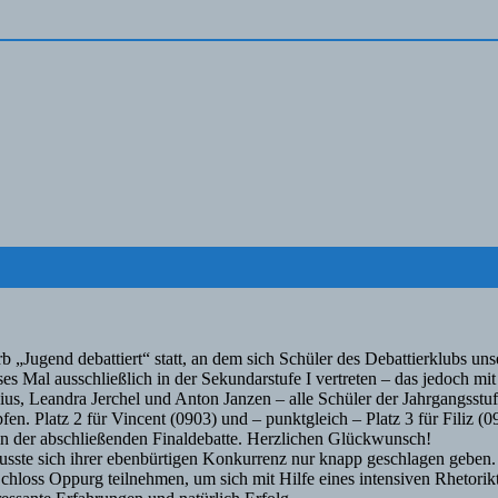
Jugend debattiert“ statt, an dem sich Schüler des Debattierklubs unser
 Mal ausschließlich in der Sekundarstufe I vertreten – das jedoch mi
ius, Leandra Jerchel und Anton Janzen – alle Schüler der Jahrgangsstu
n. Platz 2 für Vincent (0903) und – punktgleich – Platz 3 für Filiz (0
in der abschließenden Finaldebatte. Herzlichen Glückwunsch!
sste sich ihrer ebenbürtigen Konkurrenz nur knapp geschlagen geben.
loss Oppurg teilnehmen, um sich mit Hilfe eines intensiven Rhetoriktr