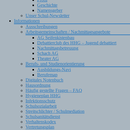
Geschichte
Namensgeber
Unser Schul-Newsletter
Informationen
Ausschreibungen
Arbeitsgemeinschaften / Nachmittagsangebote
AG Seifenkistenbau
Debattierclub des HHG – Jugend debattiert
Nachmittagsbetreuung
Schach AG
Theater AG
Berufs- und Studienorientierung
Ausbildungs-Navi
Berufemap
Digitales Notenbuch
Hausordnung
Häufig gestellte Fragen – FAQ
Hygieneplan HHG
Infektionsschutz
Schulsozialarbeit
Streitschlichter / Schulmediation
Schulsanitätsdienst
Verhaltenskodex
Vertretungsplan