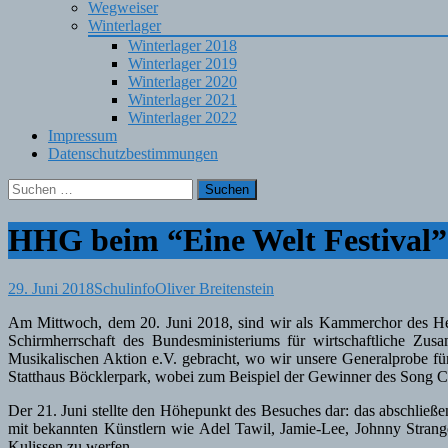
Wegweiser
Winterlager
Winterlager 2018
Winterlager 2019
Winterlager 2020
Winterlager 2021
Winterlager 2022
Impressum
Datenschutzbestimmungen
Suchen
nach:
HHG beim “Eine Welt Festival” 
29. Juni 2018
Schulinfo
Oliver Breitenstein
Am Mittwoch, dem 20. Juni 2018, sind wir als Kammerchor des Hei
Schirmherrschaft des Bundesministeriums für wirtschaftliche Z
Musikalischen Aktion e.V. gebracht, wo wir unsere Generalprobe f
Statthaus Böcklerpark, wobei zum Beispiel der Gewinner des Song Cont
Der 21. Juni stellte den Höhepunkt des Besuches dar: das abschlie
mit bekannten Künstlern wie Adel Tawil, Jamie-Lee, Johnny Strang
Kulissen zu werfen.