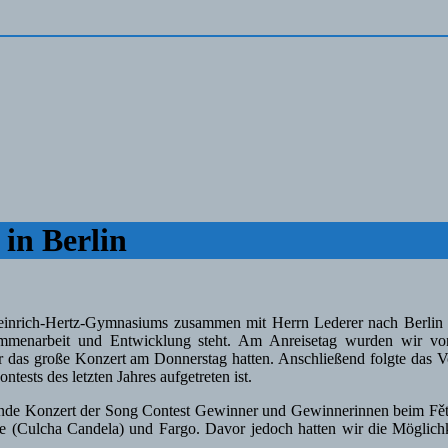
in Berlin
nrich-Hertz-Gymnasiums zusammen mit Herrn Lederer nach Berlin gef
usammenarbeit und Entwicklung steht. Am Anreisetag wurden wir v
ür das große Konzert am Donnerstag hatten. Anschließend folgte das
ests des letzten Jahres aufgetreten ist.
ßende Konzert der Song Contest Gewinner und Gewinnerinnen beim Fět
e (Culcha Candela) und Fargo. Davor jedoch hatten wir die Möglichk