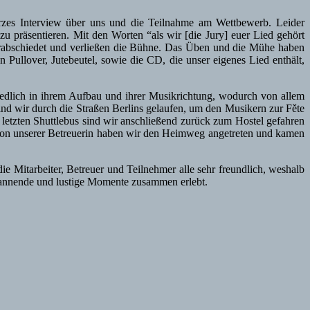
kurzes Interview über uns und die Teilnahme am Wettbewerb. Leider
u präsentieren. Mit den Worten “als wir [die Jury] euer Lied gehört
rabschiedet und verließen die Bühne. Das Üben und die Mühe haben
ullover, Jutebeutel, sowie die CD, die unser eigenes Lied enthält,
hiedlich in ihrem Aufbau und ihrer Musikrichtung, wodurch von allem
 sind wir durch die Straßen Berlins gelaufen, um den Musikern zur Fěte
letzten Shuttlebus sind wir anschließend zurück zum Hostel gefahren
von unserer Betreuerin haben wir den Heimweg angetreten und kamen
 Mitarbeiter, Betreuer und Teilnehmer alle sehr freundlich, weshalb
pannende und lustige Momente zusammen erlebt.