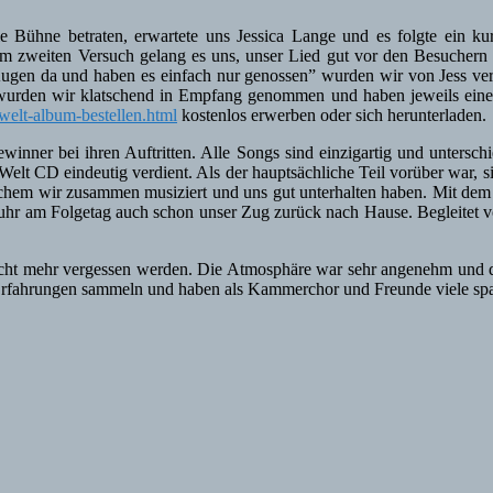
die Bühne betraten, erwartete uns Jessica Lange und es folgte ein 
m zweiten Versuch gelang es uns, unser Lied gut vor den Besuchern z
Augen da und haben es einfach nur genossen” wurden wir von Jess ve
 wurden wir klatschend in Empfang genommen und haben jeweils einen P
welt-album-bestellen.html
kostenlos erwerben oder sich herunterladen.
inner bei ihren Auftritten. Alle Songs sind einzigartig und untersc
ne Welt CD eindeutig verdient. Als der hauptsächliche Teil vorüber war,
lchem wir zusammen musiziert und uns gut unterhalten haben. Mit dem 
fuhr am Folgetag auch schon unser Zug zurück nach Hause. Begleitet 
nicht mehr vergessen werden. Die Atmosphäre war sehr angenehm und die
ue Erfahrungen sammeln und haben als Kammerchor und Freunde viele s