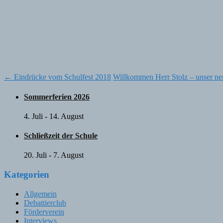
Post
←
Eindrücke vom Schulfest 2018
Willkommen Herr Stolz – unser n
navigation
Sommerferien 2026
4. Juli
-
14. August
Schließzeit der Schule
20. Juli
-
7. August
Kategorien
Allgemein
Debattierclub
Förderverein
Interviews