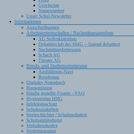
Geschichte
Namensgeber
Unser Schul-Newsletter
Informationen
Ausschreibungen
Arbeitsgemeinschaften / Nachmittagsangebote
AG Seifenkistenbau
Debattierclub des HHG – Jugend debattiert
Nachmittagsbetreuung
Schach AG
Theater AG
Berufs- und Studienorientierung
Ausbildungs-Navi
Berufemap
Digitales Notenbuch
Hausordnung
Häufig gestellte Fragen – FAQ
Hygieneplan HHG
Infektionsschutz
Schulsozialarbeit
Streitschlichter / Schulmediation
Schulsanitätsdienst
Verhaltenskodex
Vertretungsplan