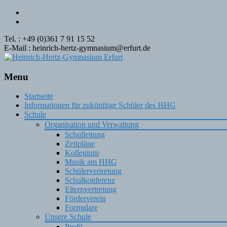
Tel. : +49 (0)361 7 91 15 52
E-Mail : heinrich-hertz-gymnasium@erfurt.de
Menu
Skip
Startseite
to
Informationen für zukünftige Schüler des HHG
content
Schule
Organisation und Verwaltung
Schulleitung
Zeitpläne
Kollegium
Musik am HHG
Schülervertretung
Schulkonferenz
Elternvertretung
Förderverein
Formulare
Unsere Schule
Profil