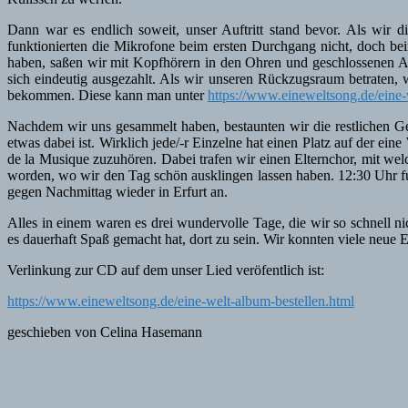
Dann war es endlich soweit, unser Auftritt stand bevor. Als wir 
funktionierten die Mikrofone beim ersten Durchgang nicht, doch bei
haben, saßen wir mit Kopfhörern in den Ohren und geschlossenen 
sich eindeutig ausgezahlt. Als wir unseren Rückzugsraum betraten,
bekommen. Diese kann man unter
https://www.eineweltsong.de/eine-
Nachdem wir uns gesammelt haben, bestaunten wir die restlichen Gew
etwas dabei ist. Wirklich jede/-r Einzelne hat einen Platz auf der ei
de la Musique zuzuhören. Dabei trafen wir einen Elternchor, mit we
worden, wo wir den Tag schön ausklingen lassen haben. 12:30 Uhr 
gegen Nachmittag wieder in Erfurt an.
Alles in einem waren es drei wundervolle Tage, die wir so schnell 
es dauerhaft Spaß gemacht hat, dort zu sein. Wir konnten viele ne
Verlinkung zur CD auf dem unser Lied veröfentlich ist:
https://www.eineweltsong.de/eine-welt-album-bestellen.html
geschieben von Celina Hasemann