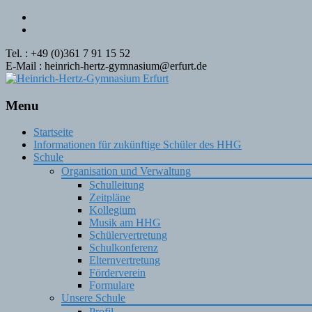
Tel. : +49 (0)361 7 91 15 52
E-Mail : heinrich-hertz-gymnasium@erfurt.de
Menu
Skip
Startseite
to
Informationen für zukünftige Schüler des HHG
content
Schule
Organisation und Verwaltung
Schulleitung
Zeitpläne
Kollegium
Musik am HHG
Schülervertretung
Schulkonferenz
Elternvertretung
Förderverein
Formulare
Unsere Schule
Profil