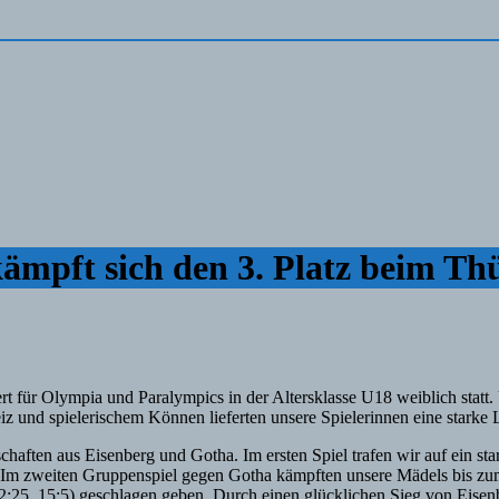
mpft sich den 3. Platz beim Thü
rt für Olympia und Paralympics in der Altersklasse U18 weiblich statt
 und spielerischem Können lieferten unsere Spielerinnen eine starke 
aften aus Eisenberg und Gotha. Im ersten Spiel trafen wir auf ein st
ier. Im zweiten Gruppenspiel gegen Gotha kämpften unsere Mädels bis 
22:25, 15:5) geschlagen geben. Durch einen glücklichen Sieg von Eisenb