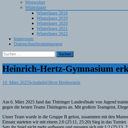
Wegweiser
Winterlager
Winterlager 2018
Winterlager 2019
Winterlager 2020
Winterlager 2021
Winterlager 2022
Impressum
Datenschutzbestimmungen
Suchen
nach:
Heinrich-Hertz-Gymnasium erkä
19. März 2025
Schulinfo
Oliver Breitenstein
Am 6. März 2025 fand das Thüringer Landesfinale von Jugend trainie
gegen die besten Teams Thüringens an. Mit großem Teamgeist, Ehrgeiz
Unser Team wurde in die Gruppe B gelost, zusammen mit den Mannsch
Einsatz starteten wir mit einem 2:0 (25:11, 25:20) Sieg in das Turn
Satz ihr Spiel nicht mehr aufbauen und mussten sich mit 1:2 (25:13, 