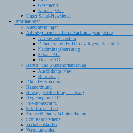
Geschichte
Namensgeber
Unser Schul-Newsletter
Informationen
Ausschreibungen
Arbeitsgemeinschaften / Nachmittagsangebote
AG Seifenkistenbau
Debattierclub des HHG – Jugend debattiert
Nachmittagsbetreuung
Schach AG
Theater AG
Berufs- und Studienorientierung
Ausbildungs-Navi
Berufemap
Digitales Notenbuch
Hausordnung
Häufig gestellte Fragen – FAQ
Hygieneplan HHG
Infektionsschutz
Schulsozialarbeit
Streitschlichter / Schulmediation
Schulsanitätsdienst
Verhaltenskodex
Vertretungsplan