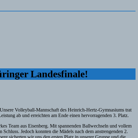
ringer Landesfinale!
. Unsere Volleyball-Mannschaft des Heinrich-Hertz-Gymnasiums trat
Leistung ab und erreichten am Ende einen hervorragenden 3. Platz.
arkes Team aus Eisenberg. Mit spannenden Ballwechseln und vollem
zum Schluss. Jedoch konnten die Mädels nach dem anstrengenden 2.
erg sicherten wir uns den ersten Platz in unserer Gruppe und die