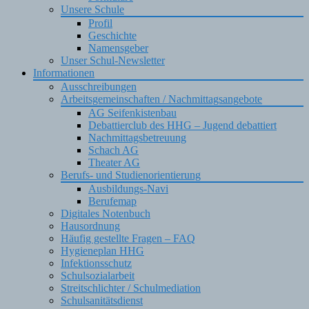
Unsere Schule
Profil
Geschichte
Namensgeber
Unser Schul-Newsletter
Informationen
Ausschreibungen
Arbeitsgemeinschaften / Nachmittagsangebote
AG Seifenkistenbau
Debattierclub des HHG – Jugend debattiert
Nachmittagsbetreuung
Schach AG
Theater AG
Berufs- und Studienorientierung
Ausbildungs-Navi
Berufemap
Digitales Notenbuch
Hausordnung
Häufig gestellte Fragen – FAQ
Hygieneplan HHG
Infektionsschutz
Schulsozialarbeit
Streitschlichter / Schulmediation
Schulsanitätsdienst