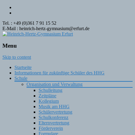
Tel. : +49 (0)361 7 91 15 52
E-Mail : heinrich-hertz-gymnasium@erfurt.de
Menu
Skip to content
Startseite
Informationen für zukünftige Schüler des HHG
Schule
Organisation und Verwaltung
Schulleitung
Zeitpläne
Kollegium
Musik am HHG
Schülervertretung
Schulkonferenz
Elternvertretung
Förderverein
Formulare