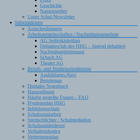
Geschichte
Namensgeber
Unser Schul-Newsletter
Informationen
Ausschreibungen
Arbeitsgemeinschaften / Nachmittagsangebote
AG Seifenkistenbau
Debattierclub des HHG – Jugend debattiert
Nachmittagsbetreuung
Schach AG
Theater AG
Berufs- und Studienorientierung
Ausbildungs-Navi
Berufemap
Digitales Notenbuch
Hausordnung
Häufig gestellte Fragen – FAQ
Hygieneplan HHG
Infektionsschutz
Schulsozialarbeit
Streitschlichter / Schulmediation
Schulsanitätsdienst
Verhaltenskodex
Vertretungsplan