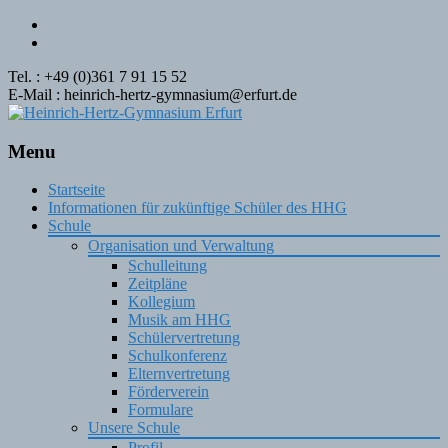
Tel. : +49 (0)361 7 91 15 52
E-Mail : heinrich-hertz-gymnasium@erfurt.de
Menu
Skip
Startseite
to
Informationen für zukünftige Schüler des HHG
content
Schule
Organisation und Verwaltung
Schulleitung
Zeitpläne
Kollegium
Musik am HHG
Schülervertretung
Schulkonferenz
Elternvertretung
Förderverein
Formulare
Unsere Schule
Profil