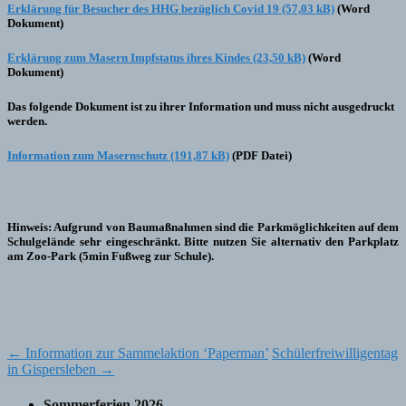
Erklärung für Besucher des HHG bezüglich Covid 19
(Word
Dokument)
Erklärung zum Masern Impfstatus ihres Kindes
(Word
Dokument)
Das folgende Dokument ist zu ihrer Information und muss nicht ausgedruckt
werden.
Information zum Masernschutz
(PDF Datei)
Hinweis: Aufgrund von Baumaßnahmen sind die Parkmöglichkeiten auf dem
Schulgelände sehr eingeschränkt. Bitte nutzen Sie alternativ den Parkplatz
am Zoo-Park (5min Fußweg zur Schule).
Post
←
Information zur Sammelaktion ‘Paperman’
Schülerfreiwilligentag
in Gispersleben
→
navigation
Sommerferien 2026