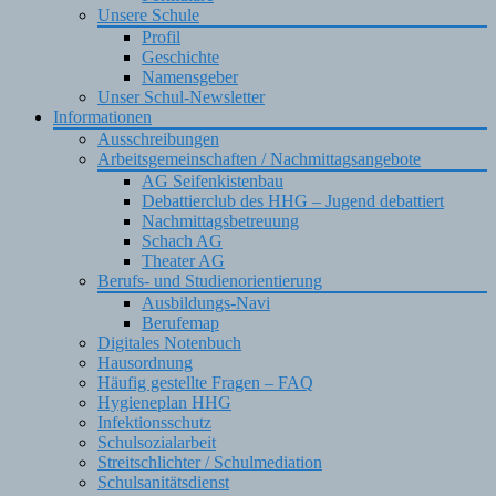
Unsere Schule
Profil
Geschichte
Namensgeber
Unser Schul-Newsletter
Informationen
Ausschreibungen
Arbeitsgemeinschaften / Nachmittagsangebote
AG Seifenkistenbau
Debattierclub des HHG – Jugend debattiert
Nachmittagsbetreuung
Schach AG
Theater AG
Berufs- und Studienorientierung
Ausbildungs-Navi
Berufemap
Digitales Notenbuch
Hausordnung
Häufig gestellte Fragen – FAQ
Hygieneplan HHG
Infektionsschutz
Schulsozialarbeit
Streitschlichter / Schulmediation
Schulsanitätsdienst