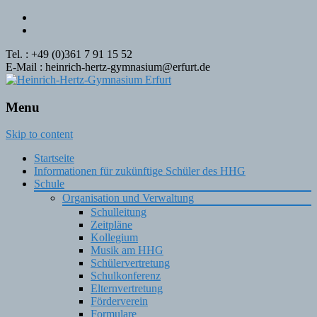
Tel. : +49 (0)361 7 91 15 52
E-Mail : heinrich-hertz-gymnasium@erfurt.de
Menu
Skip to content
Startseite
Informationen für zukünftige Schüler des HHG
Schule
Organisation und Verwaltung
Schulleitung
Zeitpläne
Kollegium
Musik am HHG
Schülervertretung
Schulkonferenz
Elternvertretung
Förderverein
Formulare