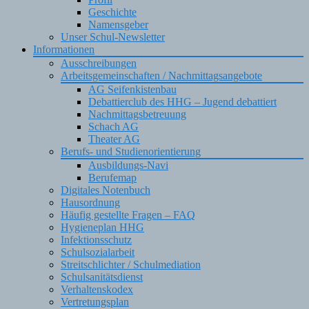
Geschichte
Namensgeber
Unser Schul-Newsletter
Informationen
Ausschreibungen
Arbeitsgemeinschaften / Nachmittagsangebote
AG Seifenkistenbau
Debattierclub des HHG – Jugend debattiert
Nachmittagsbetreuung
Schach AG
Theater AG
Berufs- und Studienorientierung
Ausbildungs-Navi
Berufemap
Digitales Notenbuch
Hausordnung
Häufig gestellte Fragen – FAQ
Hygieneplan HHG
Infektionsschutz
Schulsozialarbeit
Streitschlichter / Schulmediation
Schulsanitätsdienst
Verhaltenskodex
Vertretungsplan