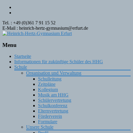
Tel. : +49 (0)361 7 91 15 52
E-Mail : heinrich-hertz-gymnasium@erfurt.de
Menu
Skip
Startseite
to
Informationen für zukünftige Schüler des HHG
content
Schule
Organisation und Verwaltung
Schulleitung
Zeitpläne
Kollegium
Musik am HHG
Schülervertretung
Schulkonferenz
Elternvertretung
Förderverein
Formulare
Unsere Schule
Profil