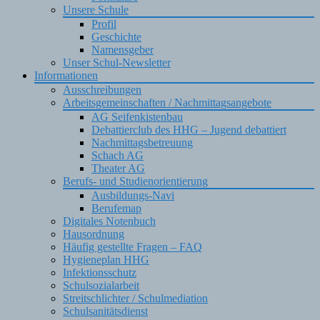
Unsere Schule
Profil
Geschichte
Namensgeber
Unser Schul-Newsletter
Informationen
Ausschreibungen
Arbeitsgemeinschaften / Nachmittagsangebote
AG Seifenkistenbau
Debattierclub des HHG – Jugend debattiert
Nachmittagsbetreuung
Schach AG
Theater AG
Berufs- und Studienorientierung
Ausbildungs-Navi
Berufemap
Digitales Notenbuch
Hausordnung
Häufig gestellte Fragen – FAQ
Hygieneplan HHG
Infektionsschutz
Schulsozialarbeit
Streitschlichter / Schulmediation
Schulsanitätsdienst