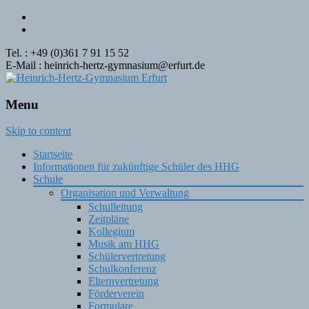
Tel. : +49 (0)361 7 91 15 52
E-Mail : heinrich-hertz-gymnasium@erfurt.de
Menu
Skip to content
Startseite
Informationen für zukünftige Schüler des HHG
Schule
Organisation und Verwaltung
Schulleitung
Zeitpläne
Kollegium
Musik am HHG
Schülervertretung
Schulkonferenz
Elternvertretung
Förderverein
Formulare