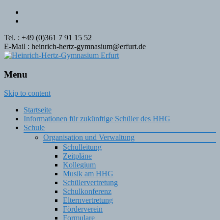
Tel. : +49 (0)361 7 91 15 52
E-Mail : heinrich-hertz-gymnasium@erfurt.de
Menu
Skip to content
Startseite
Informationen für zukünftige Schüler des HHG
Schule
Organisation und Verwaltung
Schulleitung
Zeitpläne
Kollegium
Musik am HHG
Schülervertretung
Schulkonferenz
Elternvertretung
Förderverein
Formulare