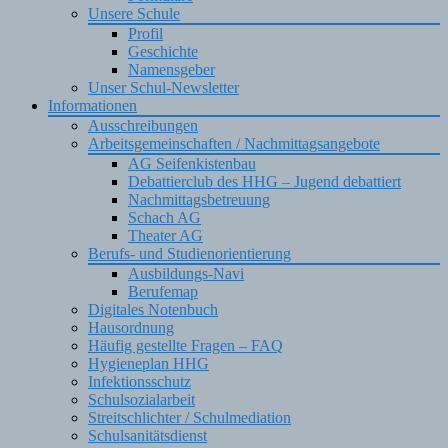
Unsere Schule
Profil
Geschichte
Namensgeber
Unser Schul-Newsletter
Informationen
Ausschreibungen
Arbeitsgemeinschaften / Nachmittagsangebote
AG Seifenkistenbau
Debattierclub des HHG – Jugend debattiert
Nachmittagsbetreuung
Schach AG
Theater AG
Berufs- und Studienorientierung
Ausbildungs-Navi
Berufemap
Digitales Notenbuch
Hausordnung
Häufig gestellte Fragen – FAQ
Hygieneplan HHG
Infektionsschutz
Schulsozialarbeit
Streitschlichter / Schulmediation
Schulsanitätsdienst