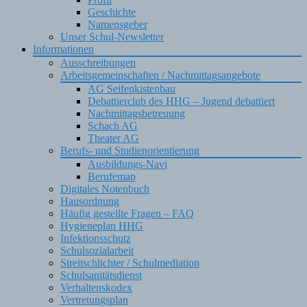
Geschichte
Namensgeber
Unser Schul-Newsletter
Informationen
Ausschreibungen
Arbeitsgemeinschaften / Nachmittagsangebote
AG Seifenkistenbau
Debattierclub des HHG – Jugend debattiert
Nachmittagsbetreuung
Schach AG
Theater AG
Berufs- und Studienorientierung
Ausbildungs-Navi
Berufemap
Digitales Notenbuch
Hausordnung
Häufig gestellte Fragen – FAQ
Hygieneplan HHG
Infektionsschutz
Schulsozialarbeit
Streitschlichter / Schulmediation
Schulsanitätsdienst
Verhaltenskodex
Vertretungsplan