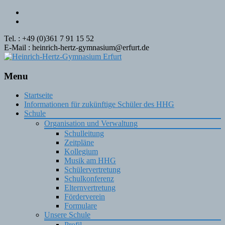
Tel. : +49 (0)361 7 91 15 52
E-Mail : heinrich-hertz-gymnasium@erfurt.de
Menu
Skip
Startseite
to
Informationen für zukünftige Schüler des HHG
content
Schule
Organisation und Verwaltung
Schulleitung
Zeitpläne
Kollegium
Musik am HHG
Schülervertretung
Schulkonferenz
Elternvertretung
Förderverein
Formulare
Unsere Schule
Profil