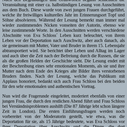
Veranstaltung mit einer ca. halbstündigen Lesung von Ausschnitten
aus dem Buch. Diese wurde von zwei jungen Frauen durchgeführt,
welche ihr freiwilliges kulturelles Jahr im Erinnerungsort Topf und
Söhne absolvieren. Während der Lesung bemerkt man immer mal
wieder zustimmendes Nicken vonseiten der Autorin, ebenso wie
leise zustimmende Worte. In den Ausschnitten werden verschiedene
Abschnitte von Eva Schloss´ Leben kurz beleuchtet, von ihrem
Leben vor der Deportation nach Auschwitz, aber auch danach, als
sie gemeinsam mit Mutter, Vater und Bruder in ihrem 15. Lebensjahr
abtransportiert wird. Sie berichtet über Leben und Alltag im Lager
und auch über die Zeit nach der Befreiung durch die Russen, die sie
als die großen Helden der Geschichte sieht. Die Lesung endet mit
der Beschreibung eines sehr emotionalen Moments, als sie und ihre
Mutter nach dem Ende des Krieges alte Bilder ihres verstorbenen
Bruders finden. Nach der Lesung, welche das Publikum mit
Applaus honoriert, bedankt sich auch Frau Schloss bei den beiden
für den sehr emotionalen und authentischen Vortrag.
Nun wird die Fragerunde eingeleitet, moderiert ebenfalls von einer
jungen Frau, die durch den restlichen Abend führt und Frau Schloss
bei Verständnisproblemen aushilft (Die 87 Jährige lebt schon längere
Zeit in London). Die ersten Einführungsfragen werden noch
vorbereitet von der Moderatorin gestellt, wie etwa, was die
Deportation für sie, als 15 Jährige bedeutete, was Eva Schloss vor
ihrer Deportation über Auschwitz und die Dinge, die dort