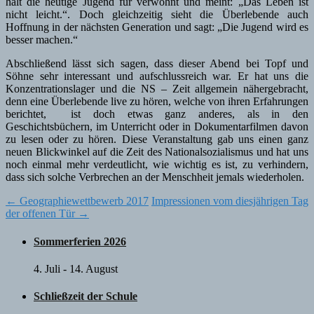
hält die heutige Jugend für verwöhnt und meint: „Das Leben ist
nicht leicht.“. Doch gleichzeitig sieht die Überlebende auch
Hoffnung in der nächsten Generation und sagt: „Die Jugend wird es
besser machen.“
Abschließend lässt sich sagen, dass dieser Abend bei Topf und
Söhne sehr interessant und aufschlussreich war. Er hat uns die
Konzentrationslager und die NS – Zeit allgemein nähergebracht,
denn eine Überlebende live zu hören, welche von ihren Erfahrungen
berichtet, ist doch etwas ganz anderes, als in den
Geschichtsbüchern, im Unterricht oder in Dokumentarfilmen davon
zu lesen oder zu hören. Diese Veranstaltung gab uns einen ganz
neuen Blickwinkel auf die Zeit des Nationalsozialismus und hat uns
noch einmal mehr verdeutlicht, wie wichtig es ist, zu verhindern,
dass sich solche Verbrechen an der Menschheit jemals wiederholen.
Post
←
Geographiewettbewerb 2017
Impressionen vom diesjährigen Tag
der offenen Tür
→
navigation
Sommerferien 2026
4. Juli
-
14. August
Schließzeit der Schule