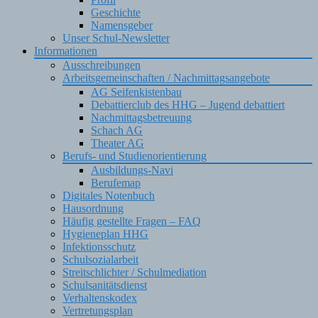
Geschichte
Namensgeber
Unser Schul-Newsletter
Informationen
Ausschreibungen
Arbeitsgemeinschaften / Nachmittagsangebote
AG Seifenkistenbau
Debattierclub des HHG – Jugend debattiert
Nachmittagsbetreuung
Schach AG
Theater AG
Berufs- und Studienorientierung
Ausbildungs-Navi
Berufemap
Digitales Notenbuch
Hausordnung
Häufig gestellte Fragen – FAQ
Hygieneplan HHG
Infektionsschutz
Schulsozialarbeit
Streitschlichter / Schulmediation
Schulsanitätsdienst
Verhaltenskodex
Vertretungsplan