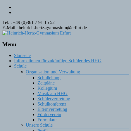
Tel. : +49 (0)361 7 91 15 52
E-Mail : heinrich-hertz-gymnasium@erfurt.de
Menu
Skip
Startseite
to
Informationen für zukünftige Schüler des HHG
content
Schule
Organisation und Verwaltung
Schulleitung
Zeitpläne
Kollegium
Musik am HHG
Schülervertretung
Schulkonferenz
Elternvertretung
Förderverein
Formulare
Unsere Schule
Profil