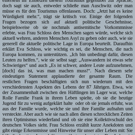
einerseits ihr Entsetzen diesem Tourismus gegenüber zur Sprache,
doch sagt sie auch, entweder schließe man Auschwitz oder man
müsse es für den Tourismus offenlassen. Doch: „Jetzt hat es keine
Würdigkeit mehr.“, trägt sie kritisch vor. Einige der folgenden
Fragen bezogen sich auf aktuell politische Geschehnisse,
beispielsweise ob sie nochmals antisemitische Vorkommnisse
erlebte, was Frau Schloss den Menschen sagen würde, welche sich
aktuell wehren, anderen Menschen Asyl zu geben oder auch, wie sie
generell die aktuelle politische Lage in Europa beurteilt. Daraufhin
erklärt Eva Schloss, wie wichtig es sei, die Menschen, die nach
Europa kommen, zu unterstützen. „Ich bin unbedingt dafür, diesen
Leuten zu helfen.“, wie sie selbst sagt: „Auswandern ist etwas sehr
Schwieriges“ und auch „Es ist schwer, andere Leute aufzunehmen,
[doch] das ist, was man machen muss!“. Nach diesem sehr
eindeutigen Statement applaudierte der gesamte Raum. Die
restlichen Fragen beschäftigten sich nun wiederum mit den
verschiedensten Aspekten des Lebens der 87 Jährigen. Etwa, wie
der Zusammenhalt zwischen den Häftlingen im Lager war, welche
Rolle Familie Frank in ihrem Leben spielte, ob sie die heutige
Jugend für zu wenig aufgeklärt halte oder ob sie jemals erfuhr, was
aus der Familie wurde, welche sie und ihre Familie aufnahm und
versteckte. Aber auch wie sie nach allen diesen schrecklichen Zeiten
ihren Optimismus wiederfand und ob sie eine Kollektivschuld des
deutschen Volkes sieht. Frau Schloss erzählt kurze Anekdoten und
gibt einige Erkenntnisse und Hinweise für unser aller Leben mit: Sie