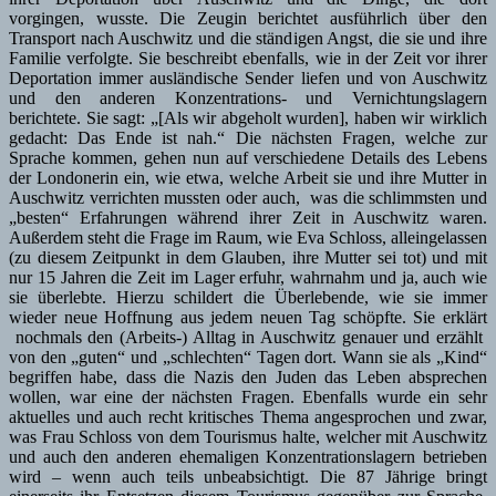
vorgingen, wusste. Die Zeugin berichtet ausführlich über den
Transport nach Auschwitz und die ständigen Angst, die sie und ihre
Familie verfolgte. Sie beschreibt ebenfalls, wie in der Zeit vor ihrer
Deportation immer ausländische Sender liefen und von Auschwitz
und den anderen Konzentrations- und Vernichtungslagern
berichtete. Sie sagt: „[Als wir abgeholt wurden], haben wir wirklich
gedacht: Das Ende ist nah.“ Die nächsten Fragen, welche zur
Sprache kommen, gehen nun auf verschiedene Details des Lebens
der Londonerin ein, wie etwa, welche Arbeit sie und ihre Mutter in
Auschwitz verrichten mussten oder auch, was die schlimmsten und
„besten“ Erfahrungen während ihrer Zeit in Auschwitz waren.
Außerdem steht die Frage im Raum, wie Eva Schloss, alleingelassen
(zu diesem Zeitpunkt in dem Glauben, ihre Mutter sei tot) und mit
nur 15 Jahren die Zeit im Lager erfuhr, wahrnahm und ja, auch wie
sie überlebte. Hierzu schildert die Überlebende, wie sie immer
wieder neue Hoffnung aus jedem neuen Tag schöpfte. Sie erklärt
nochmals den (Arbeits-) Alltag in Auschwitz genauer und erzählt
von den „guten“ und „schlechten“ Tagen dort. Wann sie als „Kind“
begriffen habe, dass die Nazis den Juden das Leben absprechen
wollen, war eine der nächsten Fragen. Ebenfalls wurde ein sehr
aktuelles und auch recht kritisches Thema angesprochen und zwar,
was Frau Schloss von dem Tourismus halte, welcher mit Auschwitz
und auch den anderen ehemaligen Konzentrationslagern betrieben
wird – wenn auch teils unbeabsichtigt. Die 87 Jährige bringt