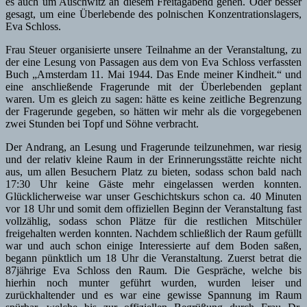
es auch um Auschwitz an diesem Freitagabend gehen. Oder besser
gesagt, um eine Überlebende des polnischen Konzentrationslagers,
Eva Schloss.
Frau Steuer organisierte unsere Teilnahme an der Veranstaltung, zu
der eine Lesung von Passagen aus dem von Eva Schloss verfassten
Buch „Amsterdam 11. Mai 1944. Das Ende meiner Kindheit.“ und
eine anschließende Fragerunde mit der Überlebenden geplant
waren. Um es gleich zu sagen: hätte es keine zeitliche Begrenzung
der Fragerunde gegeben, so hätten wir mehr als die vorgegebenen
zwei Stunden bei Topf und Söhne verbracht.
Der Andrang, an Lesung und Fragerunde teilzunehmen, war riesig
und der relativ kleine Raum in der Erinnerungsstätte reichte nicht
aus, um allen Besuchern Platz zu bieten, sodass schon bald nach
17:30 Uhr keine Gäste mehr eingelassen werden konnten.
Glücklicherweise war unser Geschichtskurs schon ca. 40 Minuten
vor 18 Uhr und somit dem offiziellen Beginn der Veranstaltung fast
vollzählig, sodass schon Plätze für die restlichen Mitschüler
freigehalten werden konnten. Nachdem schließlich der Raum gefüllt
war und auch schon einige Interessierte auf dem Boden saßen,
begann pünktlich um 18 Uhr die Veranstaltung. Zuerst betrat die
87jährige Eva Schloss den Raum. Die Gespräche, welche bis
hierhin noch munter geführt wurden, wurden leiser und
zurückhaltender und es war eine gewisse Spannung im Raum