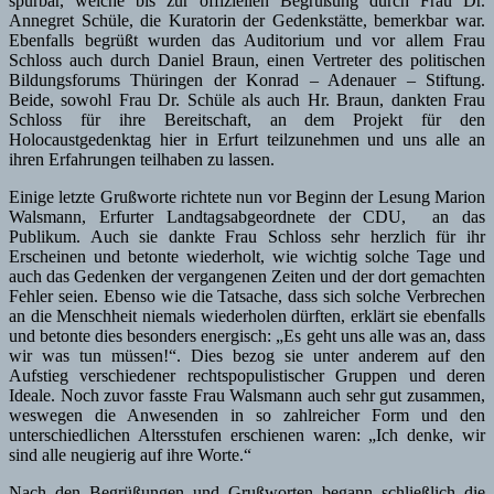
spürbar, welche bis zur offiziellen Begrüßung durch Frau Dr.
Annegret Schüle, die Kuratorin der Gedenkstätte, bemerkbar war.
Ebenfalls begrüßt wurden das Auditorium und vor allem Frau
Schloss auch durch Daniel Braun, einen Vertreter des politischen
Bildungsforums Thüringen der Konrad – Adenauer – Stiftung.
Beide, sowohl Frau Dr. Schüle als auch Hr. Braun, dankten Frau
Schloss für ihre Bereitschaft, an dem Projekt für den
Holocaustgedenktag hier in Erfurt teilzunehmen und uns alle an
ihren Erfahrungen teilhaben zu lassen.
Einige letzte Grußworte richtete nun vor Beginn der Lesung Marion
Walsmann, Erfurter Landtagsabgeordnete der CDU, an das
Publikum. Auch sie dankte Frau Schloss sehr herzlich für ihr
Erscheinen und betonte wiederholt, wie wichtig solche Tage und
auch das Gedenken der vergangenen Zeiten und der dort gemachten
Fehler seien. Ebenso wie die Tatsache, dass sich solche Verbrechen
an die Menschheit niemals wiederholen dürften, erklärt sie ebenfalls
und betonte dies besonders energisch: „Es geht uns alle was an, dass
wir was tun müssen!“. Dies bezog sie unter anderem auf den
Aufstieg verschiedener rechtspopulistischer Gruppen und deren
Ideale. Noch zuvor fasste Frau Walsmann auch sehr gut zusammen,
weswegen die Anwesenden in so zahlreicher Form und den
unterschiedlichen Altersstufen erschienen waren: „Ich denke, wir
sind alle neugierig auf ihre Worte.“
Nach den Begrüßungen und Grußworten begann schließlich die