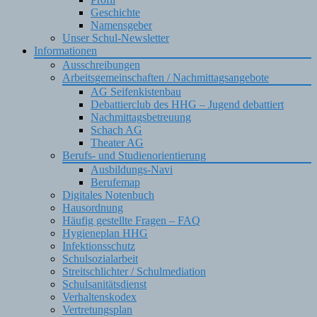
Geschichte
Namensgeber
Unser Schul-Newsletter
Informationen
Ausschreibungen
Arbeitsgemeinschaften / Nachmittagsangebote
AG Seifenkistenbau
Debattierclub des HHG – Jugend debattiert
Nachmittagsbetreuung
Schach AG
Theater AG
Berufs- und Studienorientierung
Ausbildungs-Navi
Berufemap
Digitales Notenbuch
Hausordnung
Häufig gestellte Fragen – FAQ
Hygieneplan HHG
Infektionsschutz
Schulsozialarbeit
Streitschlichter / Schulmediation
Schulsanitätsdienst
Verhaltenskodex
Vertretungsplan