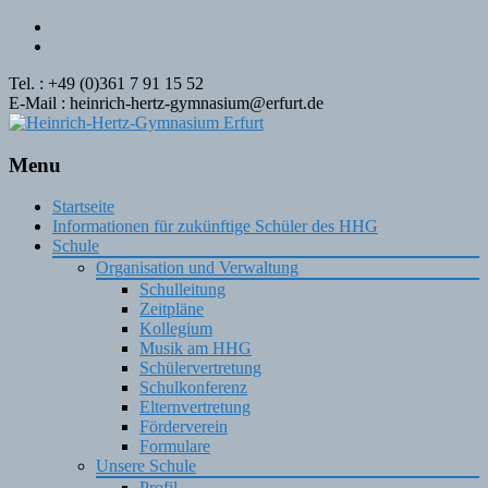
Tel. : +49 (0)361 7 91 15 52
E-Mail : heinrich-hertz-gymnasium@erfurt.de
Menu
Skip
Startseite
to
Informationen für zukünftige Schüler des HHG
content
Schule
Organisation und Verwaltung
Schulleitung
Zeitpläne
Kollegium
Musik am HHG
Schülervertretung
Schulkonferenz
Elternvertretung
Förderverein
Formulare
Unsere Schule
Profil