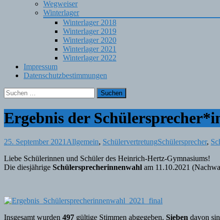
Wegweiser
Winterlager
Winterlager 2018
Winterlager 2019
Winterlager 2020
Winterlager 2021
Winterlager 2022
Impressum
Datenschutzbestimmungen
Suchen
nach:
Ergebnis der Schülersprecher*
25. September 2021
Allgemein
,
Schülervertretung
Schülersprecher
,
Sc
Liebe Schülerinnen und Schüler des Heinrich-Hertz-Gymnasiums!
Die diesjährige
Schülersprecherinnenwahl
am 11.10.2021 (Nachwahlt
Insgesamt wurden
497
gültige Stimmen abgegeben.
Sieben
davon sind