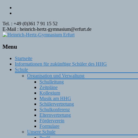
Tel. : +49 (0)361 7 91 15 52
E-Mail : heinrich-hertz-gymnasium@erfurt.de
Menu
Skip
Startseite
to
Informationen für zukünftige Schüler des HHG
content
Schule
Organisation und Verwaltung
Schulleitung
Zeitpläne
Kollegium
Musik am HHG
Schülervertretung
Schulkonferenz
Elternvertretung
Förderverein
Formulare
Unsere Schule
Profil