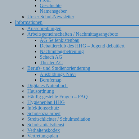
Geschichte
Namensgeber
Unser Schul-Newsletter
Informationen
Ausschreibungen
Arbeitsgemeinschaften / Nachmittagsangebote
AG Seifenkistenbau
Debattierclub des HHG – Jugend debattiert
Nachmittagsbetreuung
Schach AG
Theater AG
Berufs- und Studienorientierung
Ausbildungs-Navi
Berufemap
Digitales Notenbuch
Hausordnung
Häufig gestellte Fragen – FAQ
Hygieneplan HHG
Infektionsschutz
Schulsozialarbeit
Streitschlichter / Schulmediation
Schulsanitätsdienst
Verhaltenskodex
Vertretungsplan