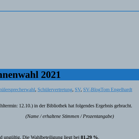
innenwahl 2021
hülersprecherwahl
,
Schülervertretung
,
SV
,
SV-Blog
Tom Engelhardt
ermin: 12.10.) in der Bibliothek hat folgendes Ergebnis gebracht.
(Name / erhaltene Stimmen / Prozentangabe)
 ungültig. Die Wahlbeteiligung liegt bei
81,29 %
.