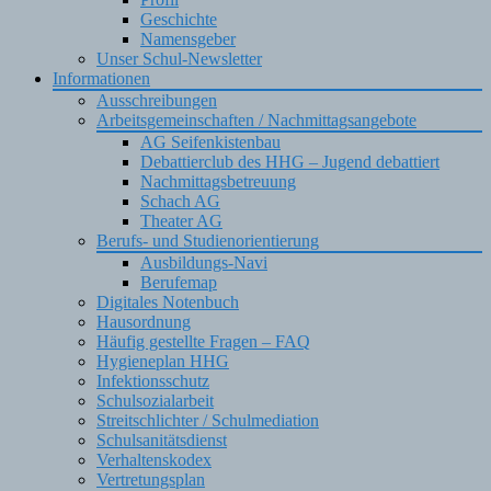
Geschichte
Namensgeber
Unser Schul-Newsletter
Informationen
Ausschreibungen
Arbeitsgemeinschaften / Nachmittagsangebote
AG Seifenkistenbau
Debattierclub des HHG – Jugend debattiert
Nachmittagsbetreuung
Schach AG
Theater AG
Berufs- und Studienorientierung
Ausbildungs-Navi
Berufemap
Digitales Notenbuch
Hausordnung
Häufig gestellte Fragen – FAQ
Hygieneplan HHG
Infektionsschutz
Schulsozialarbeit
Streitschlichter / Schulmediation
Schulsanitätsdienst
Verhaltenskodex
Vertretungsplan