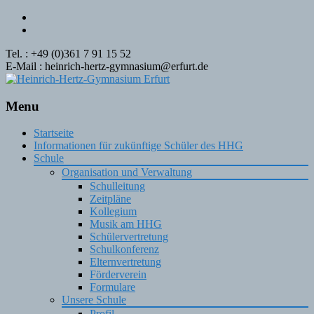
Tel. : +49 (0)361 7 91 15 52
E-Mail : heinrich-hertz-gymnasium@erfurt.de
Menu
Skip
Startseite
to
Informationen für zukünftige Schüler des HHG
content
Schule
Organisation und Verwaltung
Schulleitung
Zeitpläne
Kollegium
Musik am HHG
Schülervertretung
Schulkonferenz
Elternvertretung
Förderverein
Formulare
Unsere Schule
Profil