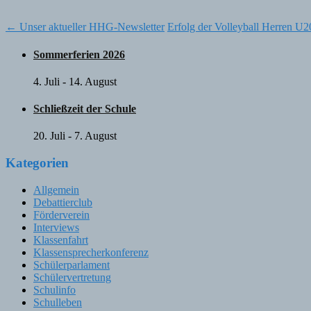
Post
←
Unser aktueller HHG-Newsletter
Erfolg der Volleyball Herren U
navigation
Sommerferien 2026
4. Juli
-
14. August
Schließzeit der Schule
20. Juli
-
7. August
Kategorien
Allgemein
Debattierclub
Förderverein
Interviews
Klassenfahrt
Klassensprecherkonferenz
Schülerparlament
Schülervertretung
Schulinfo
Schulleben