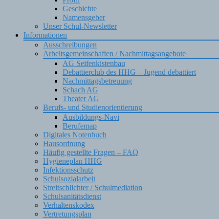
Geschichte
Namensgeber
Unser Schul-Newsletter
Informationen
Ausschreibungen
Arbeitsgemeinschaften / Nachmittagsangebote
AG Seifenkistenbau
Debattierclub des HHG – Jugend debattiert
Nachmittagsbetreuung
Schach AG
Theater AG
Berufs- und Studienorientierung
Ausbildungs-Navi
Berufemap
Digitales Notenbuch
Hausordnung
Häufig gestellte Fragen – FAQ
Hygieneplan HHG
Infektionsschutz
Schulsozialarbeit
Streitschlichter / Schulmediation
Schulsanitätsdienst
Verhaltenskodex
Vertretungsplan