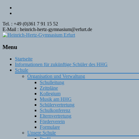
Tel. : +49 (0)361 7 91 15 52
E-Mail : heinrich-hertz-gymnasium@erfurt.de
Menu
Skip
Startseite
to
Informationen für zukünftige Schüler des HHG
content
Schule
Organisation und Verwaltung
Schulleitung
Zeitpläne
Kollegium
Musik am HHG
Schülervertretung
Schulkonferenz
Elternvertretung
Förderverein
Formulare
Unsere Schule
Profil