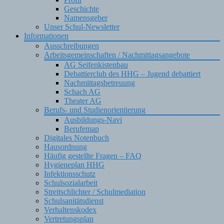
Geschichte
Namensgeber
Unser Schul-Newsletter
Informationen
Ausschreibungen
Arbeitsgemeinschaften / Nachmittagsangebote
AG Seifenkistenbau
Debattierclub des HHG – Jugend debattiert
Nachmittagsbetreuung
Schach AG
Theater AG
Berufs- und Studienorientierung
Ausbildungs-Navi
Berufemap
Digitales Notenbuch
Hausordnung
Häufig gestellte Fragen – FAQ
Hygieneplan HHG
Infektionsschutz
Schulsozialarbeit
Streitschlichter / Schulmediation
Schulsanitätsdienst
Verhaltenskodex
Vertretungsplan