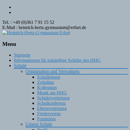
Tel. : +49 (0)361 7 91 15 52
E-Mail : heinrich-hertz-gymnasium@erfurt.de
Menu
Skip
Startseite
to
Informationen für zukünftige Schüler des HHG
content
Schule
Organisation und Verwaltung
Schulleitung
Zeitpläne
Kollegium
Musik am HHG
Schülervertretung
Schulkonferenz
Elternvertretung
Förderverein
Formulare
Unsere Schule
Profil