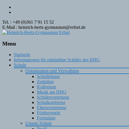
Tel. : +49 (0)361 7 91 15 52
E-Mail : heinrich-hertz-gymnasium@erfurt.de
Menu
Skip
Startseite
to
Informationen für zukünftige Schüler des HHG
content
Schule
Organisation und Verwaltung
Schulleitung
Zeitpläne
Kollegium
Musik am HHG
Schülervertretung
Schulkonferenz
Elternvertretung
Förderverein
Formulare
Unsere Schule
Profil