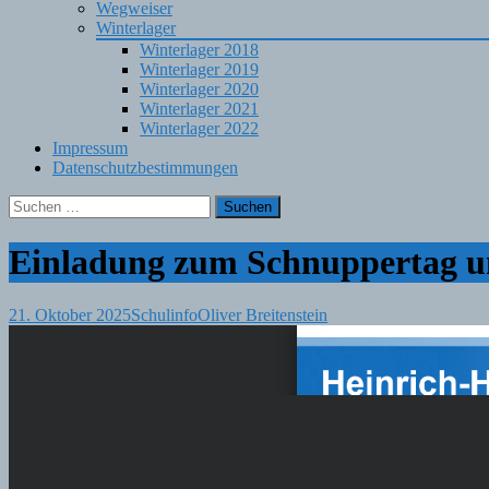
Wegweiser
Winterlager
Winterlager 2018
Winterlager 2019
Winterlager 2020
Winterlager 2021
Winterlager 2022
Impressum
Datenschutzbestimmungen
Suchen
nach:
Einladung zum Schnuppertag un
21. Oktober 2025
Schulinfo
Oliver Breitenstein