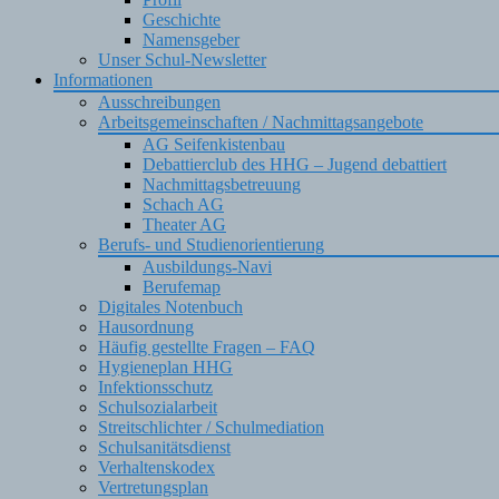
Geschichte
Namensgeber
Unser Schul-Newsletter
Informationen
Ausschreibungen
Arbeitsgemeinschaften / Nachmittagsangebote
AG Seifenkistenbau
Debattierclub des HHG – Jugend debattiert
Nachmittagsbetreuung
Schach AG
Theater AG
Berufs- und Studienorientierung
Ausbildungs-Navi
Berufemap
Digitales Notenbuch
Hausordnung
Häufig gestellte Fragen – FAQ
Hygieneplan HHG
Infektionsschutz
Schulsozialarbeit
Streitschlichter / Schulmediation
Schulsanitätsdienst
Verhaltenskodex
Vertretungsplan