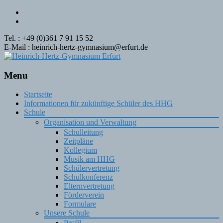
Tel. : +49 (0)361 7 91 15 52
E-Mail : heinrich-hertz-gymnasium@erfurt.de
Menu
Skip
Startseite
to
Informationen für zukünftige Schüler des HHG
content
Schule
Organisation und Verwaltung
Schulleitung
Zeitpläne
Kollegium
Musik am HHG
Schülervertretung
Schulkonferenz
Elternvertretung
Förderverein
Formulare
Unsere Schule
Profil