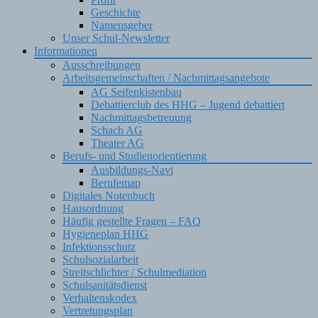
Geschichte
Namensgeber
Unser Schul-Newsletter
Informationen
Ausschreibungen
Arbeitsgemeinschaften / Nachmittagsangebote
AG Seifenkistenbau
Debattierclub des HHG – Jugend debattiert
Nachmittagsbetreuung
Schach AG
Theater AG
Berufs- und Studienorientierung
Ausbildungs-Navi
Berufemap
Digitales Notenbuch
Hausordnung
Häufig gestellte Fragen – FAQ
Hygieneplan HHG
Infektionsschutz
Schulsozialarbeit
Streitschlichter / Schulmediation
Schulsanitätsdienst
Verhaltenskodex
Vertretungsplan