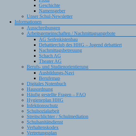
Geschichte
Namensgeber
Unser Schul-Newsletter
Informationen
Ausschreibungen
Arbeitsgemeinschaften / Nachmittagsangebote
AG Seifenkistenbau
Debattierclub des HHG – Jugend debattiert
Nachmittagsbetreuung
Schach AG
Theater AG
Berufs- und Studienorientierung
Ausbildungs-Navi
Berufemap
Digitales Notenbuch
Hausordnung
Häufig gestellte Fragen – FAQ
Hygieneplan HHG
Infektionsschutz
Schulsozialarbeit
Streitschlichter / Schulmediation
Schulsanitätsdienst
Verhaltenskodex
Vertretungsplan