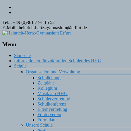
Tel. : +49 (0)361 7 91 15 52
E-Mail : heinrich-hertz-gymnasium@erfurt.de
Menu
Skip
Startseite
to
Informationen für zukünftige Schüler des HHG
content
Schule
Organisation und Verwaltung
Schulleitung
Zeitpläne
Kollegium
Musik am HHG
Schülervertretung
Schulkonferenz
Elternvertretung
Förderverein
Formulare
Unsere Schule
Profil