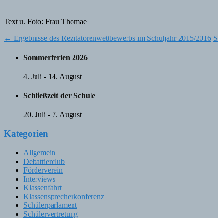
Text u. Foto: Frau Thomae
Post
←
Ergebnisse des Rezitatorenwettbewerbs im Schuljahr 2015/2016
S
navigation
Sommerferien 2026
4. Juli
-
14. August
Schließzeit der Schule
20. Juli
-
7. August
Kategorien
Allgemein
Debattierclub
Förderverein
Interviews
Klassenfahrt
Klassensprecherkonferenz
Schülerparlament
Schülervertretung