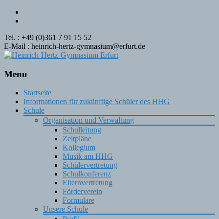
Tel. : +49 (0)361 7 91 15 52
E-Mail : heinrich-hertz-gymnasium@erfurt.de
Menu
Skip
Startseite
to
Informationen für zukünftige Schüler des HHG
content
Schule
Organisation und Verwaltung
Schulleitung
Zeitpläne
Kollegium
Musik am HHG
Schülervertretung
Schulkonferenz
Elternvertretung
Förderverein
Formulare
Unsere Schule
Profil