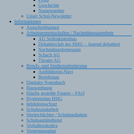
Geschichte
Namensgeber
Unser Schul-Newsletter
Informationen
Ausschreibungen
Arbeitsgemeinschaften / Nachmittagsangebote
AG Seifenkistenbau
Debattierclub des HHG – Jugend debattiert
Nachmittagsbetreuung
Schach AG
Theater AG
Berufs- und Studienorientierung
Ausbildungs-Navi
Berufemap
Digitales Notenbuch
Hausordnung
Häufig gestellte Fragen – FAQ
Hygieneplan HHG
Infektionsschutz
Schulsozialarbeit
Streitschlichter / Schulmediation
Schulsanitätsdienst
Verhaltenskodex
Vertretungsplan