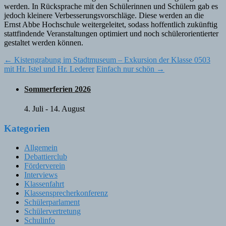
werden. In Rücksprache mit den Schülerinnen und Schülern gab es
jedoch kleinere Verbesserungsvorschläge. Diese werden an die
Ernst Abbe Hochschule weitergeleitet, sodass hoffentlich zukünftig
stattfindende Veranstaltungen optimiert und noch schülerorientierter
gestaltet werden können.
Post
←
Kistengrabung im Stadtmuseum – Exkursion der Klasse 0503
mit Hr. Istel und Hr. Lederer
Einfach nur schön
→
navigation
Sommerferien 2026
4. Juli
-
14. August
Kategorien
Allgemein
Debattierclub
Förderverein
Interviews
Klassenfahrt
Klassensprecherkonferenz
Schülerparlament
Schülervertretung
Schulinfo