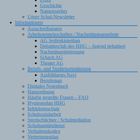
Geschichte
Namensgeber
Unser Schul-Newsletter
Informationen
Ausschreibungen
Arbeitsgemeinschaften / Nachmittagsangebote
AG Seifenkistenbau
Debattierclub des HHG – Jugend debattiert
Nachmittagsbetreuung
Schach AG
Theater AG
Berufs- und Studienorientierung
Ausbildungs-Navi
Berufemap
Digitales Notenbuch
Hausordnung
Häufig gestellte Fragen – FAQ
Hygieneplan HHG
Infektionsschutz
Schulsozialarbeit
Streitschlichter / Schulmediation
Schulsanitätsdienst
Verhaltenskodex
Vertretungsplan