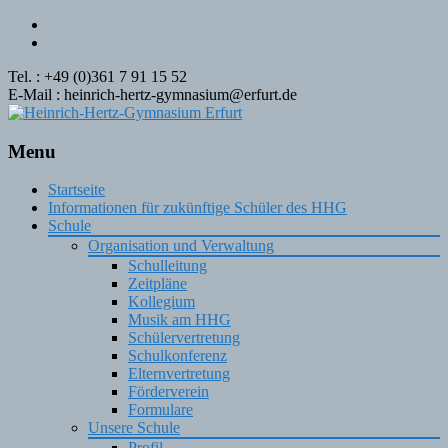
Tel. : +49 (0)361 7 91 15 52
E-Mail : heinrich-hertz-gymnasium@erfurt.de
Menu
Skip
Startseite
to
Informationen für zukünftige Schüler des HHG
content
Schule
Organisation und Verwaltung
Schulleitung
Zeitpläne
Kollegium
Musik am HHG
Schülervertretung
Schulkonferenz
Elternvertretung
Förderverein
Formulare
Unsere Schule
Profil