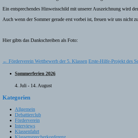
Ein entsprechendes Hinweisschild mit unserer Auszeichnung wird d
Auch wenn der Sommer gerade erst vorbei ist, freuen wir uns nicht z
Hier gibts das Dankschreiben als Foto:
Post
←
Förderverein Wettbewerb der 5. Klassen
Erste-Hilfe-Projekt des S
navigation
Sommerferien 2026
4. Juli
-
14. August
Kategorien
Allgemein
Debattierclub
Förderverein
Interviews
Klassenfahrt
Klassensprecherkonferenz