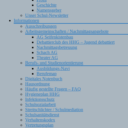
Geschichte
Namensgeber
Unser Schul-Newsletter
Informationen
Ausschreibungen
Arbeitsgemeinschaften / Nachmittagsangebote
AG Seifenkistenbau
Debattierclub des HHG – Jugend debattiert
Nachmittagsbetreuung
Schach AG
Theater AG
Berufs- und Studienorientierung
Ausbildungs-Navi
Berufemap
Digitales Notenbuch
Hausordnung
Häufig gestellte Fragen – FAQ
Hygieneplan HHG
Infektionsschutz
Schulsozialarbeit
Streitschlichter / Schulmediation
Schulsanitätsdienst
Verhaltenskodex
Vertretungsplan