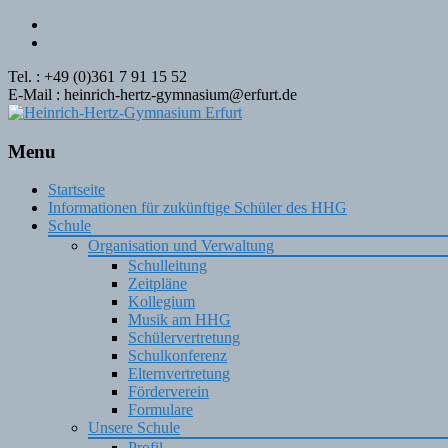
Tel. : +49 (0)361 7 91 15 52
E-Mail : heinrich-hertz-gymnasium@erfurt.de
Menu
Skip
Startseite
to
Informationen für zukünftige Schüler des HHG
content
Schule
Organisation und Verwaltung
Schulleitung
Zeitpläne
Kollegium
Musik am HHG
Schülervertretung
Schulkonferenz
Elternvertretung
Förderverein
Formulare
Unsere Schule
Profil