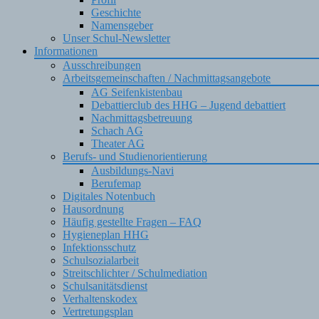
Geschichte
Namensgeber
Unser Schul-Newsletter
Informationen
Ausschreibungen
Arbeitsgemeinschaften / Nachmittagsangebote
AG Seifenkistenbau
Debattierclub des HHG – Jugend debattiert
Nachmittagsbetreuung
Schach AG
Theater AG
Berufs- und Studienorientierung
Ausbildungs-Navi
Berufemap
Digitales Notenbuch
Hausordnung
Häufig gestellte Fragen – FAQ
Hygieneplan HHG
Infektionsschutz
Schulsozialarbeit
Streitschlichter / Schulmediation
Schulsanitätsdienst
Verhaltenskodex
Vertretungsplan