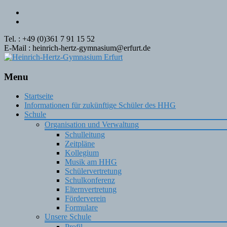
Tel. : +49 (0)361 7 91 15 52
E-Mail : heinrich-hertz-gymnasium@erfurt.de
Menu
Skip
Startseite
to
Informationen für zukünftige Schüler des HHG
content
Schule
Organisation und Verwaltung
Schulleitung
Zeitpläne
Kollegium
Musik am HHG
Schülervertretung
Schulkonferenz
Elternvertretung
Förderverein
Formulare
Unsere Schule
Profil