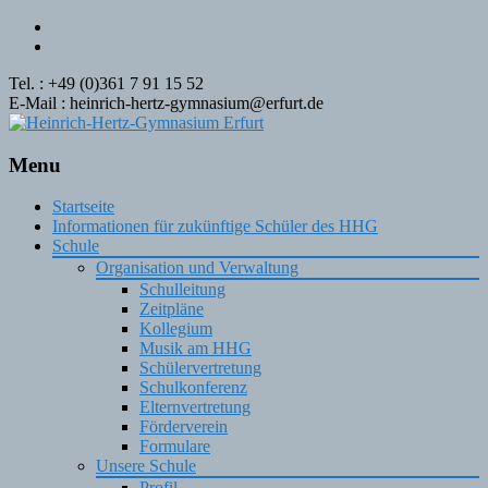
Tel. : +49 (0)361 7 91 15 52
E-Mail : heinrich-hertz-gymnasium@erfurt.de
Menu
Skip
Startseite
to
Informationen für zukünftige Schüler des HHG
content
Schule
Organisation und Verwaltung
Schulleitung
Zeitpläne
Kollegium
Musik am HHG
Schülervertretung
Schulkonferenz
Elternvertretung
Förderverein
Formulare
Unsere Schule
Profil