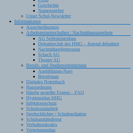
Geschichte
Namensgeber
Unser Schul-Newsletter
Informationen
Ausschreibungen
Arbeitsgemeinschaften / Nachmittagsangebote
AG Seifenkistenbau
Debattierclub des HHG – Jugend debattiert
Nachmittagsbetreuung
Schach AG
Theater AG
Berufs- und Studienorientierung
Ausbildungs-Navi
Berufemap
Digitales Notenbuch
Hausordnung
Häufig gestellte Fragen – FAQ
Hygieneplan HHG
Infektionsschutz
Schulsozialarbeit
Streitschlichter / Schulmediation
Schulsanitätsdienst
Verhaltenskodex
Vertretungsplan