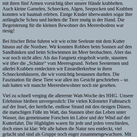
mit ihren fünf Armen vorsichtig über unsere Hände krabbelten.
Auch kleine Garnelen, Schnecken, Algen, Seepocken und Krabben
konnten wir hautnah erleben. Einige Kinder überwanden sogar ihre
anfängliche Scheu und hielten die Tiere mutig in der Hand. Die
Begeisterung für die kleinen Bewohner des Meeresbodens war
riesig!
Bei frischer Brise fuhren wir wie echte Seeleute mit dem Kutter
hinaus auf die Nordsee. Wir konnten Robben beim Sonnen auf den
Sandbänken und beim Schwimmen im Meer beobachten. Aber das
war noch nicht alles: Als das Fangnetz eingeholt wurde, staunten
wir über die „Schätze“ vom Meeresgrund. Neben Seesternen und
allerlei Krabben entdeckten wir Einsiedlerkrebse in ihren
Schneckenhäusern, die wir vorsichtig bestaunen durften. Die
Faszination für diese Tiere war allen ins Gesicht geschrieben – so
nah hatten wir manche Meeresbewohner noch nie gesehen.
Viel zu schnell verging die allererste Watt-Woche des HHG. Unsere
Erlebnisse bleiben unvergesslich: Die vielen Kilometer Fußmarsch
auf der Insel, der herrliche, endlose Strand mit den riesigen Dünen,
die matschigen Füße im Watt, das Staunen über das Leben unter
Wasser, das gemeinsame Forschen im Labor und der Wind auf der
Kutterfahrt. Die Highlights waren für jede und jeden verschieden,
doch eines ist klar: Wir alle haben die Natur neu entdeckt, viel
gelacht und sind als Gruppe noch enger zusammengewachsen. Mit