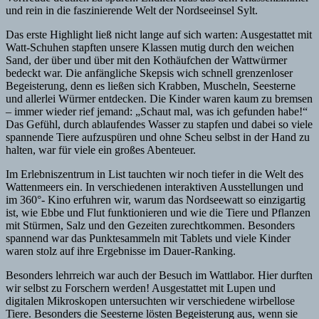
und rein in die faszinierende Welt der Nordseeinsel Sylt.
Das erste Highlight ließ nicht lange auf sich warten: Ausgestattet mit
Watt-Schuhen stapften unsere Klassen mutig durch den weichen
Sand, der über und über mit den Kothäufchen der Wattwürmer
bedeckt war. Die anfängliche Skepsis wich schnell grenzenloser
Begeisterung, denn es ließen sich Krabben, Muscheln, Seesterne
und allerlei Würmer entdecken. Die Kinder waren kaum zu bremsen
– immer wieder rief jemand: „Schaut mal, was ich gefunden habe!“
Das Gefühl, durch ablaufendes Wasser zu stapfen und dabei so viele
spannende Tiere aufzuspüren und ohne Scheu selbst in der Hand zu
halten, war für viele ein großes Abenteuer.
Im Erlebniszentrum in List tauchten wir noch tiefer in die Welt des
Wattenmeers ein. In verschiedenen interaktiven Ausstellungen und
im 360°- Kino erfuhren wir, warum das Nordseewatt so einzigartig
ist, wie Ebbe und Flut funktionieren und wie die Tiere und Pflanzen
mit Stürmen, Salz und den Gezeiten zurechtkommen. Besonders
spannend war das Punktesammeln mit Tablets und viele Kinder
waren stolz auf ihre Ergebnisse im Dauer-Ranking.
Besonders lehrreich war auch der Besuch im Wattlabor. Hier durften
wir selbst zu Forschern werden! Ausgestattet mit Lupen und
digitalen Mikroskopen untersuchten wir verschiedene wirbellose
Tiere. Besonders die Seesterne lösten Begeisterung aus, wenn sie