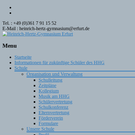
Tel. : +49 (0)361 7 91 15 52
E-Mail : heinrich-hertz-gymnasium@erfurt.de
Menu
Skip
Startseite
to
Informationen für zukünftige Schüler des HHG
content
Schule
Organisation und Verwaltung
Schulleitung
Zeitpläne
Kollegium
Musik am HHG
Schülervertretung
Schulkonferenz
Elternvertretung
Förderverein
Formulare
Unsere Schule
Profil