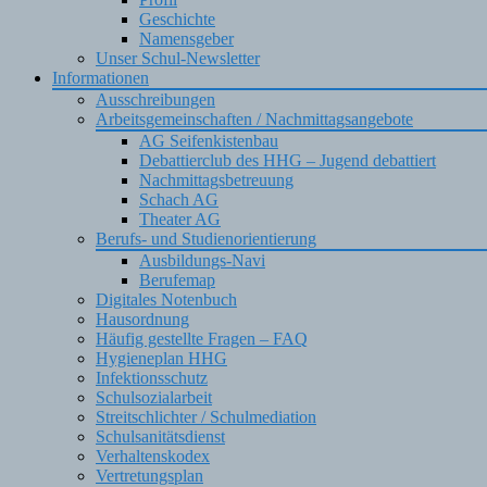
Geschichte
Namensgeber
Unser Schul-Newsletter
Informationen
Ausschreibungen
Arbeitsgemeinschaften / Nachmittagsangebote
AG Seifenkistenbau
Debattierclub des HHG – Jugend debattiert
Nachmittagsbetreuung
Schach AG
Theater AG
Berufs- und Studienorientierung
Ausbildungs-Navi
Berufemap
Digitales Notenbuch
Hausordnung
Häufig gestellte Fragen – FAQ
Hygieneplan HHG
Infektionsschutz
Schulsozialarbeit
Streitschlichter / Schulmediation
Schulsanitätsdienst
Verhaltenskodex
Vertretungsplan