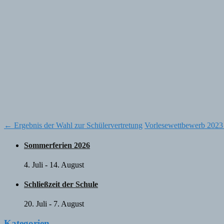
Post
←
Ergebnis der Wahl zur Schülervertretung
Vorlesewettbewerb 202
navigation
Sommerferien 2026
4. Juli
-
14. August
Schließzeit der Schule
20. Juli
-
7. August
Kategorien