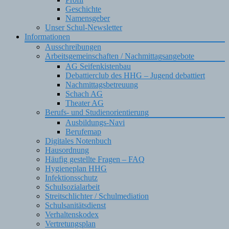
Geschichte
Namensgeber
Unser Schul-Newsletter
Informationen
Ausschreibungen
Arbeitsgemeinschaften / Nachmittagsangebote
AG Seifenkistenbau
Debattierclub des HHG – Jugend debattiert
Nachmittagsbetreuung
Schach AG
Theater AG
Berufs- und Studienorientierung
Ausbildungs-Navi
Berufemap
Digitales Notenbuch
Hausordnung
Häufig gestellte Fragen – FAQ
Hygieneplan HHG
Infektionsschutz
Schulsozialarbeit
Streitschlichter / Schulmediation
Schulsanitätsdienst
Verhaltenskodex
Vertretungsplan