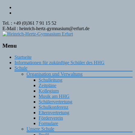
Tel. : +49 (0)361 7 91 15 52
E-Mail : heinrich-hertz-gymnasium@erfurt.de
Menu
Skip
Startseite
to
Informationen für zukünftige Schüler des HHG
content
Schule
Organisation und Verwaltung
Schulleitung
Zeitpläne
Kollegium
Musik am HHG
Schülervertretung
Schulkonferenz
Elternvertretung
Förderverein
Formulare
Unsere Schule
Profil