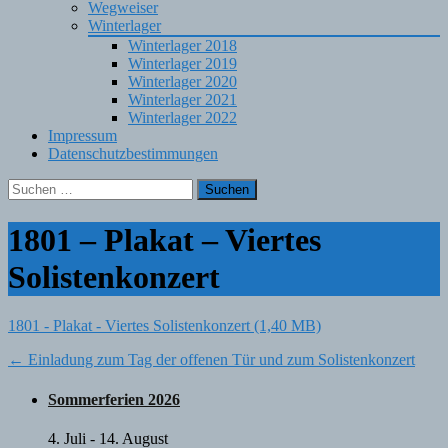
Wegweiser
Winterlager
Winterlager 2018
Winterlager 2019
Winterlager 2020
Winterlager 2021
Winterlager 2022
Impressum
Datenschutzbestimmungen
Suchen
nach:
1801 – Plakat – Viertes
Solistenkonzert
1801 - Plakat - Viertes Solistenkonzert
Post
←
Einladung zum Tag der offenen Tür und zum Solistenkonzert
navigation
Sommerferien 2026
4. Juli
-
14. August