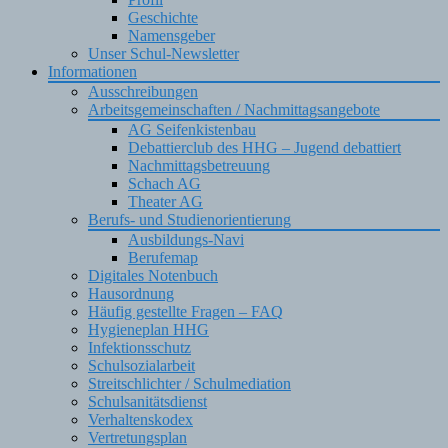
Geschichte
Namensgeber
Unser Schul-Newsletter
Informationen
Ausschreibungen
Arbeitsgemeinschaften / Nachmittagsangebote
AG Seifenkistenbau
Debattierclub des HHG – Jugend debattiert
Nachmittagsbetreuung
Schach AG
Theater AG
Berufs- und Studienorientierung
Ausbildungs-Navi
Berufemap
Digitales Notenbuch
Hausordnung
Häufig gestellte Fragen – FAQ
Hygieneplan HHG
Infektionsschutz
Schulsozialarbeit
Streitschlichter / Schulmediation
Schulsanitätsdienst
Verhaltenskodex
Vertretungsplan