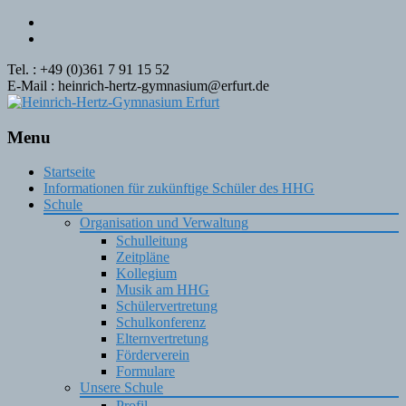
Tel. : +49 (0)361 7 91 15 52
E-Mail : heinrich-hertz-gymnasium@erfurt.de
Menu
Skip
Startseite
to
Informationen für zukünftige Schüler des HHG
content
Schule
Organisation und Verwaltung
Schulleitung
Zeitpläne
Kollegium
Musik am HHG
Schülervertretung
Schulkonferenz
Elternvertretung
Förderverein
Formulare
Unsere Schule
Profil