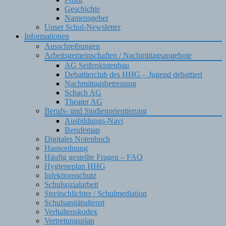
Geschichte
Namensgeber
Unser Schul-Newsletter
Informationen
Ausschreibungen
Arbeitsgemeinschaften / Nachmittagsangebote
AG Seifenkistenbau
Debattierclub des HHG – Jugend debattiert
Nachmittagsbetreuung
Schach AG
Theater AG
Berufs- und Studienorientierung
Ausbildungs-Navi
Berufemap
Digitales Notenbuch
Hausordnung
Häufig gestellte Fragen – FAQ
Hygieneplan HHG
Infektionsschutz
Schulsozialarbeit
Streitschlichter / Schulmediation
Schulsanitätsdienst
Verhaltenskodex
Vertretungsplan