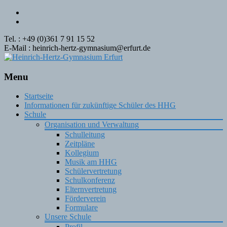
Tel. : +49 (0)361 7 91 15 52
E-Mail : heinrich-hertz-gymnasium@erfurt.de
Menu
Skip
Startseite
to
Informationen für zukünftige Schüler des HHG
content
Schule
Organisation und Verwaltung
Schulleitung
Zeitpläne
Kollegium
Musik am HHG
Schülervertretung
Schulkonferenz
Elternvertretung
Förderverein
Formulare
Unsere Schule
Profil