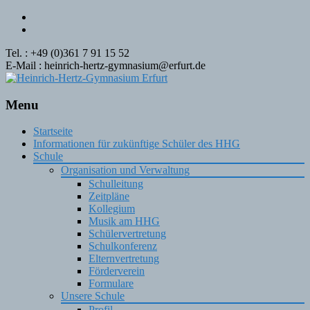
Tel. : +49 (0)361 7 91 15 52
E-Mail : heinrich-hertz-gymnasium@erfurt.de
Menu
Skip
Startseite
to
Informationen für zukünftige Schüler des HHG
content
Schule
Organisation und Verwaltung
Schulleitung
Zeitpläne
Kollegium
Musik am HHG
Schülervertretung
Schulkonferenz
Elternvertretung
Förderverein
Formulare
Unsere Schule
Profil