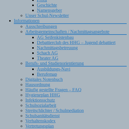
Geschichte
Namensgeber
Unser Schul-Newsletter
Informationen
Ausschreibungen
Arbeitsgemeinschaften / Nachmittagsangebote
AG Seifenkistenbau
Debattierclub des HHG – Jugend debattiert
Nachmittagsbetreuung
Schach AG
Theater AG
Berufs- und Studienorientierung
Ausbildungs-Navi
Berufemap
Digitales Notenbuch
Hausordnung
Häufig gestellte Fragen – FAQ
Hygieneplan HHG
Infektionsschutz
Schulsozialarbeit
Streitschlichter / Schulmediation
Schulsanitätsdienst
Verhaltenskodex
Vertretungsplan