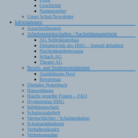
Geschichte
Namensgeber
Unser Schul-Newsletter
Informationen
Ausschreibungen
Arbeitsgemeinschaften / Nachmittagsangebote
AG Seifenkistenbau
Debattierclub des HHG – Jugend debattiert
Nachmittagsbetreuung
Schach AG
Theater AG
Berufs- und Studienorientierung
Ausbildungs-Navi
Berufemap
Digitales Notenbuch
Hausordnung
Häufig gestellte Fragen – FAQ
Hygieneplan HHG
Infektionsschutz
Schulsozialarbeit
Streitschlichter / Schulmediation
Schulsanitätsdienst
Verhaltenskodex
Vertretungsplan