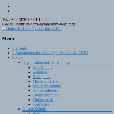
Tel. : +49 (0)361 7 91 15 52
E-Mail : heinrich-hertz-gymnasium@erfurt.de
Menu
Skip
Startseite
to
Informationen für zukünftige Schüler des HHG
content
Schule
Organisation und Verwaltung
Schulleitung
Zeitpläne
Kollegium
Musik am HHG
Schülervertretung
Schulkonferenz
Elternvertretung
Förderverein
Formulare
Unsere Schule
Profil