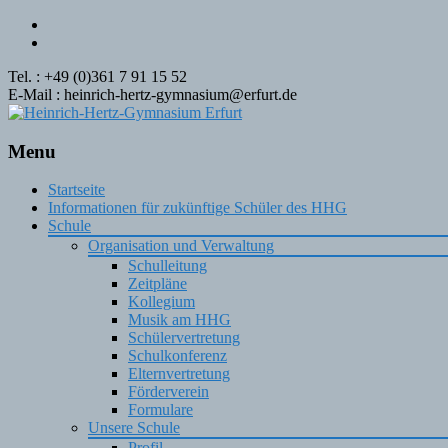
Tel. : +49 (0)361 7 91 15 52
E-Mail : heinrich-hertz-gymnasium@erfurt.de
Menu
Skip
Startseite
to
Informationen für zukünftige Schüler des HHG
content
Schule
Organisation und Verwaltung
Schulleitung
Zeitpläne
Kollegium
Musik am HHG
Schülervertretung
Schulkonferenz
Elternvertretung
Förderverein
Formulare
Unsere Schule
Profil