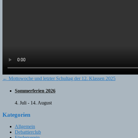
Post
←
Mottowoche und letzter Schultag der 12. Klassen 2025
navigation
Sommerferien 2026
4. Juli
-
14. August
Kategorien
Allgemein
Debattierclub
Förderverein