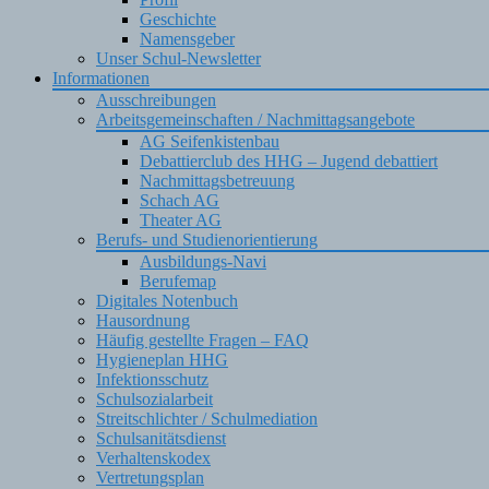
Geschichte
Namensgeber
Unser Schul-Newsletter
Informationen
Ausschreibungen
Arbeitsgemeinschaften / Nachmittagsangebote
AG Seifenkistenbau
Debattierclub des HHG – Jugend debattiert
Nachmittagsbetreuung
Schach AG
Theater AG
Berufs- und Studienorientierung
Ausbildungs-Navi
Berufemap
Digitales Notenbuch
Hausordnung
Häufig gestellte Fragen – FAQ
Hygieneplan HHG
Infektionsschutz
Schulsozialarbeit
Streitschlichter / Schulmediation
Schulsanitätsdienst
Verhaltenskodex
Vertretungsplan