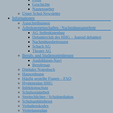
Geschichte
Namensgeber
Unser Schul-Newsletter
Informationen
Ausschreibungen
Arbeitsgemeinschaften / Nachmittagsangebote
AG Seifenkistenbau
Debattierclub des HHG – Jugend debattiert
Nachmittagsbetreuung
Schach AG
Theater AG
Berufs- und Studienorientierung
Ausbildungs-Navi
Berufemap
Digitales Notenbuch
Hausordnung
Häufig gestellte Fragen – FAQ
Hygieneplan HHG
Infektionsschutz
Schulsozialarbeit
Streitschlichter / Schulmediation
Schulsanitätsdienst
Verhaltenskodex
Vertretungsplan