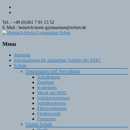
Tel. : +49 (0)361 7 91 15 52
E-Mail : heinrich-hertz-gymnasium@erfurt.de
Menu
Skip
Startseite
to
Informationen für zukünftige Schüler des HHG
content
Schule
Organisation und Verwaltung
Schulleitung
Zeitpläne
Kollegium
Musik am HHG
Schülervertretung
Schulkonferenz
Elternvertretung
Förderverein
Formulare
Unsere Schule
Profil