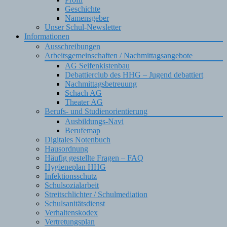
Geschichte
Namensgeber
Unser Schul-Newsletter
Informationen
Ausschreibungen
Arbeitsgemeinschaften / Nachmittagsangebote
AG Seifenkistenbau
Debattierclub des HHG – Jugend debattiert
Nachmittagsbetreuung
Schach AG
Theater AG
Berufs- und Studienorientierung
Ausbildungs-Navi
Berufemap
Digitales Notenbuch
Hausordnung
Häufig gestellte Fragen – FAQ
Hygieneplan HHG
Infektionsschutz
Schulsozialarbeit
Streitschlichter / Schulmediation
Schulsanitätsdienst
Verhaltenskodex
Vertretungsplan