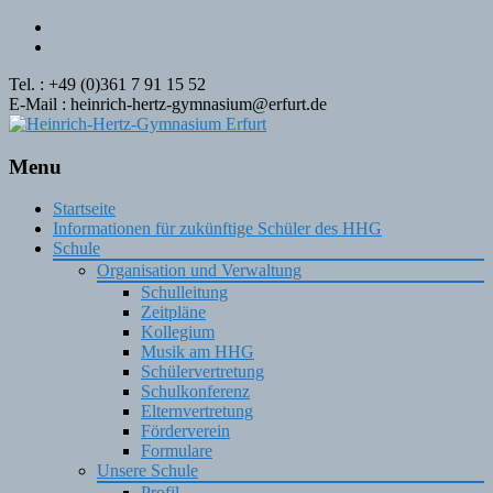
Tel. : +49 (0)361 7 91 15 52
E-Mail : heinrich-hertz-gymnasium@erfurt.de
Menu
Skip
Startseite
to
Informationen für zukünftige Schüler des HHG
content
Schule
Organisation und Verwaltung
Schulleitung
Zeitpläne
Kollegium
Musik am HHG
Schülervertretung
Schulkonferenz
Elternvertretung
Förderverein
Formulare
Unsere Schule
Profil