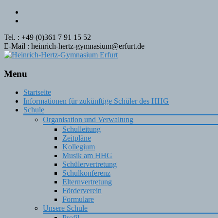
Tel. : +49 (0)361 7 91 15 52
E-Mail : heinrich-hertz-gymnasium@erfurt.de
Menu
Skip
Startseite
to
Informationen für zukünftige Schüler des HHG
content
Schule
Organisation und Verwaltung
Schulleitung
Zeitpläne
Kollegium
Musik am HHG
Schülervertretung
Schulkonferenz
Elternvertretung
Förderverein
Formulare
Unsere Schule
Profil