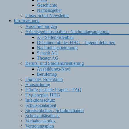
Geschichte
Namensgeber
Unser Schul-Newsletter
Informationen
Ausschreibungen
Arbeitsgemeinschaften / Nachmittagsangebote
AG Seifenkistenbau
Debattierclub des HHG – Jugend debattiert
Nachmittagsbetreuung
Schach AG
Theater AG
Berufs- und Studienorientierung
Ausbildungs-Navi
Berufemap
Digitales Notenbuch
Hausordnung
Häufig gestellte Fragen – FAQ
Hygieneplan HHG
Infektionsschutz
Schulsozialarbeit
Streitschlichter / Schulmediation
Schulsanitätsdienst
Verhaltenskodex
Vertretungsplan