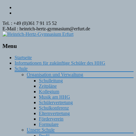
Tel. : +49 (0)361 7 91 15 52
E-Mail : heinrich-hertz-gymnasium@erfurt.de
Menu
Skip
Startseite
to
Informationen für zukünftige Schüler des HHG
content
Schule
Organisation und Verwaltung
Schulleitung
Zeitpläne
Kollegium
Musik am HHG
Schülervertretung
Schulkonferenz
Elternvertretung
Förderverein
Formulare
Unsere Schule
Profil