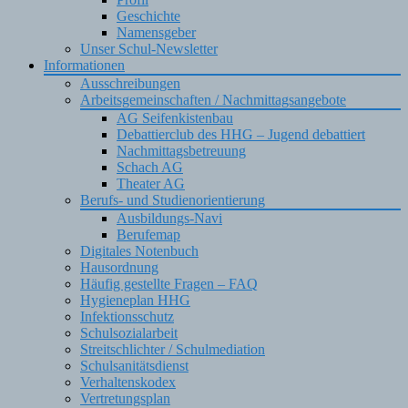
Geschichte
Namensgeber
Unser Schul-Newsletter
Informationen
Ausschreibungen
Arbeitsgemeinschaften / Nachmittagsangebote
AG Seifenkistenbau
Debattierclub des HHG – Jugend debattiert
Nachmittagsbetreuung
Schach AG
Theater AG
Berufs- und Studienorientierung
Ausbildungs-Navi
Berufemap
Digitales Notenbuch
Hausordnung
Häufig gestellte Fragen – FAQ
Hygieneplan HHG
Infektionsschutz
Schulsozialarbeit
Streitschlichter / Schulmediation
Schulsanitätsdienst
Verhaltenskodex
Vertretungsplan