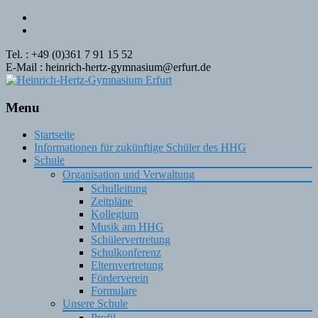
Tel. : +49 (0)361 7 91 15 52
E-Mail : heinrich-hertz-gymnasium@erfurt.de
Menu
Skip
Startseite
to
Informationen für zukünftige Schüler des HHG
content
Schule
Organisation und Verwaltung
Schulleitung
Zeitpläne
Kollegium
Musik am HHG
Schülervertretung
Schulkonferenz
Elternvertretung
Förderverein
Formulare
Unsere Schule
Profil