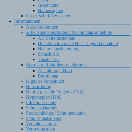
Geschichte
Namensgeber
Unser Schul-Newsletter
Informationen
Ausschreibungen
Arbeitsgemeinschaften / Nachmittagsangebote
AG Seifenkistenbau
Debattierclub des HHG – Jugend debattiert
Nachmittagsbetreuung
Schach AG
Theater AG
Berufs- und Studienorientierung
Ausbildungs-Navi
Berufemap
Digitales Notenbuch
Hausordnung
Häufig gestellte Fragen – FAQ
Hygieneplan HHG
Infektionsschutz
Schulsozialarbeit
Streitschlichter / Schulmediation
Schulsanitätsdienst
Verhaltenskodex
Vertretungsplan