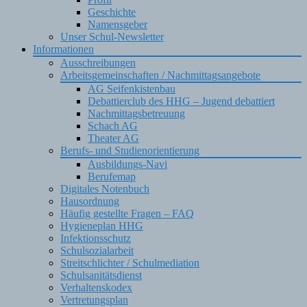
Geschichte
Namensgeber
Unser Schul-Newsletter
Informationen
Ausschreibungen
Arbeitsgemeinschaften / Nachmittagsangebote
AG Seifenkistenbau
Debattierclub des HHG – Jugend debattiert
Nachmittagsbetreuung
Schach AG
Theater AG
Berufs- und Studienorientierung
Ausbildungs-Navi
Berufemap
Digitales Notenbuch
Hausordnung
Häufig gestellte Fragen – FAQ
Hygieneplan HHG
Infektionsschutz
Schulsozialarbeit
Streitschlichter / Schulmediation
Schulsanitätsdienst
Verhaltenskodex
Vertretungsplan