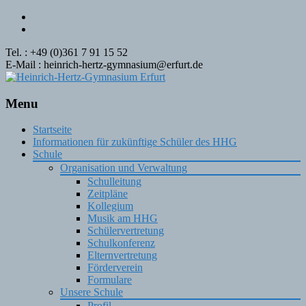
Tel. : +49 (0)361 7 91 15 52
E-Mail : heinrich-hertz-gymnasium@erfurt.de
Menu
Skip
Startseite
to
Informationen für zukünftige Schüler des HHG
content
Schule
Organisation und Verwaltung
Schulleitung
Zeitpläne
Kollegium
Musik am HHG
Schülervertretung
Schulkonferenz
Elternvertretung
Förderverein
Formulare
Unsere Schule
Profil