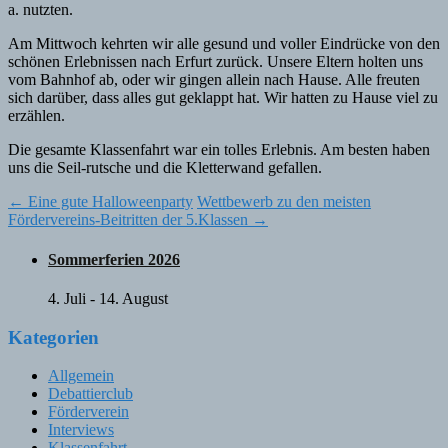
a. nutzten.
Am Mittwoch kehrten wir alle gesund und voller Eindrücke von den
schönen Erlebnissen nach Erfurt zurück. Unsere Eltern holten uns
vom Bahnhof ab, oder wir gingen allein nach Hause. Alle freuten
sich darüber, dass alles gut geklappt hat. Wir hatten zu Hause viel zu
erzählen.
Die gesamte Klassenfahrt war ein tolles Erlebnis. Am besten haben
uns die Seil-rutsche und die Kletterwand gefallen.
Post
←
Eine gute Halloweenparty
Wettbewerb zu den meisten
Fördervereins-Beitritten der 5.Klassen
→
navigation
Sommerferien 2026
4. Juli
-
14. August
Kategorien
Allgemein
Debattierclub
Förderverein
Interviews
Klassenfahrt