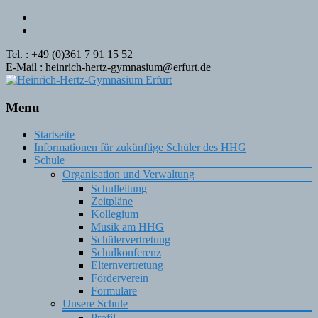
Tel. : +49 (0)361 7 91 15 52
E-Mail : heinrich-hertz-gymnasium@erfurt.de
Menu
Skip
Startseite
to
Informationen für zukünftige Schüler des HHG
content
Schule
Organisation und Verwaltung
Schulleitung
Zeitpläne
Kollegium
Musik am HHG
Schülervertretung
Schulkonferenz
Elternvertretung
Förderverein
Formulare
Unsere Schule
Profil