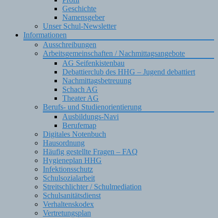
Geschichte
Namensgeber
Unser Schul-Newsletter
Informationen
Ausschreibungen
Arbeitsgemeinschaften / Nachmittagsangebote
AG Seifenkistenbau
Debattierclub des HHG – Jugend debattiert
Nachmittagsbetreuung
Schach AG
Theater AG
Berufs- und Studienorientierung
Ausbildungs-Navi
Berufemap
Digitales Notenbuch
Hausordnung
Häufig gestellte Fragen – FAQ
Hygieneplan HHG
Infektionsschutz
Schulsozialarbeit
Streitschlichter / Schulmediation
Schulsanitätsdienst
Verhaltenskodex
Vertretungsplan