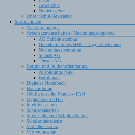
Geschichte
Namensgeber
Unser Schul-Newsletter
Informationen
Ausschreibungen
Arbeitsgemeinschaften / Nachmittagsangebote
AG Seifenkistenbau
Debattierclub des HHG – Jugend debattiert
Nachmittagsbetreuung
Schach AG
Theater AG
Berufs- und Studienorientierung
Ausbildungs-Navi
Berufemap
Digitales Notenbuch
Hausordnung
Häufig gestellte Fragen – FAQ
Hygieneplan HHG
Infektionsschutz
Schulsozialarbeit
Streitschlichter / Schulmediation
Schulsanitätsdienst
Verhaltenskodex
Vertretungsplan