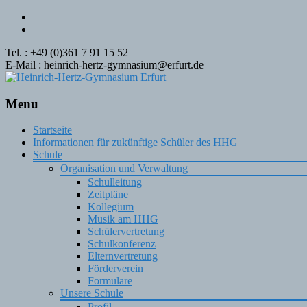
Tel. : +49 (0)361 7 91 15 52
E-Mail : heinrich-hertz-gymnasium@erfurt.de
Menu
Skip
Startseite
to
Informationen für zukünftige Schüler des HHG
content
Schule
Organisation und Verwaltung
Schulleitung
Zeitpläne
Kollegium
Musik am HHG
Schülervertretung
Schulkonferenz
Elternvertretung
Förderverein
Formulare
Unsere Schule
Profil