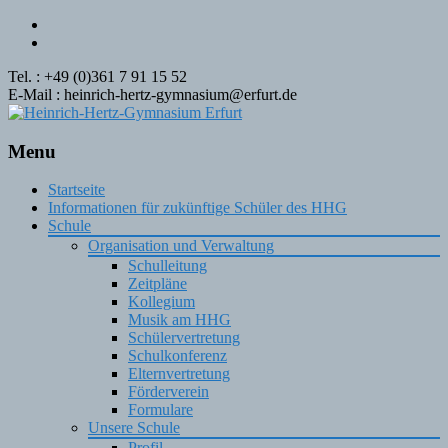
Tel. : +49 (0)361 7 91 15 52
E-Mail : heinrich-hertz-gymnasium@erfurt.de
Menu
Skip
Startseite
to
Informationen für zukünftige Schüler des HHG
content
Schule
Organisation und Verwaltung
Schulleitung
Zeitpläne
Kollegium
Musik am HHG
Schülervertretung
Schulkonferenz
Elternvertretung
Förderverein
Formulare
Unsere Schule
Profil