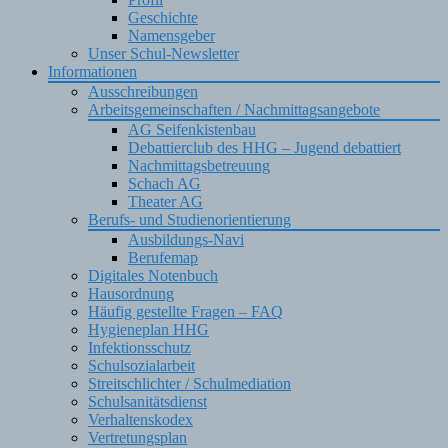
Geschichte
Namensgeber
Unser Schul-Newsletter
Informationen
Ausschreibungen
Arbeitsgemeinschaften / Nachmittagsangebote
AG Seifenkistenbau
Debattierclub des HHG – Jugend debattiert
Nachmittagsbetreuung
Schach AG
Theater AG
Berufs- und Studienorientierung
Ausbildungs-Navi
Berufemap
Digitales Notenbuch
Hausordnung
Häufig gestellte Fragen – FAQ
Hygieneplan HHG
Infektionsschutz
Schulsozialarbeit
Streitschlichter / Schulmediation
Schulsanitätsdienst
Verhaltenskodex
Vertretungsplan