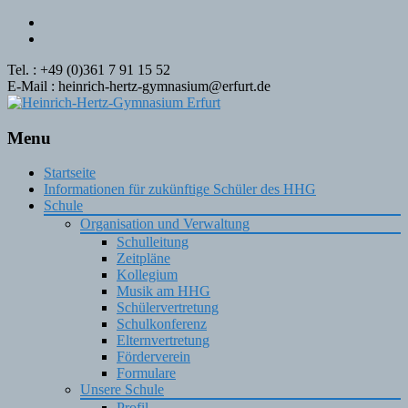
Tel. : +49 (0)361 7 91 15 52
E-Mail : heinrich-hertz-gymnasium@erfurt.de
Menu
Skip
Startseite
to
Informationen für zukünftige Schüler des HHG
content
Schule
Organisation und Verwaltung
Schulleitung
Zeitpläne
Kollegium
Musik am HHG
Schülervertretung
Schulkonferenz
Elternvertretung
Förderverein
Formulare
Unsere Schule
Profil