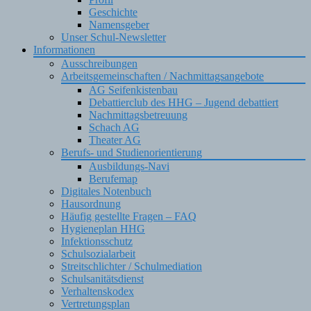
Geschichte
Namensgeber
Unser Schul-Newsletter
Informationen
Ausschreibungen
Arbeitsgemeinschaften / Nachmittagsangebote
AG Seifenkistenbau
Debattierclub des HHG – Jugend debattiert
Nachmittagsbetreuung
Schach AG
Theater AG
Berufs- und Studienorientierung
Ausbildungs-Navi
Berufemap
Digitales Notenbuch
Hausordnung
Häufig gestellte Fragen – FAQ
Hygieneplan HHG
Infektionsschutz
Schulsozialarbeit
Streitschlichter / Schulmediation
Schulsanitätsdienst
Verhaltenskodex
Vertretungsplan