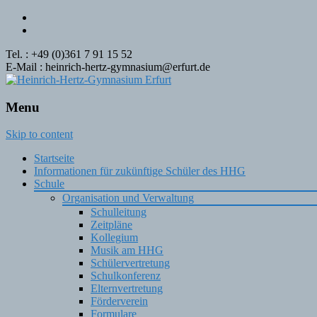
Tel. : +49 (0)361 7 91 15 52
E-Mail : heinrich-hertz-gymnasium@erfurt.de
Menu
Skip to content
Startseite
Informationen für zukünftige Schüler des HHG
Schule
Organisation und Verwaltung
Schulleitung
Zeitpläne
Kollegium
Musik am HHG
Schülervertretung
Schulkonferenz
Elternvertretung
Förderverein
Formulare