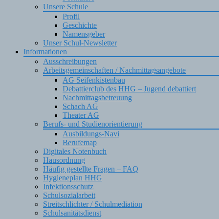
Unsere Schule
Profil
Geschichte
Namensgeber
Unser Schul-Newsletter
Informationen
Ausschreibungen
Arbeitsgemeinschaften / Nachmittagsangebote
AG Seifenkistenbau
Debattierclub des HHG – Jugend debattiert
Nachmittagsbetreuung
Schach AG
Theater AG
Berufs- und Studienorientierung
Ausbildungs-Navi
Berufemap
Digitales Notenbuch
Hausordnung
Häufig gestellte Fragen – FAQ
Hygieneplan HHG
Infektionsschutz
Schulsozialarbeit
Streitschlichter / Schulmediation
Schulsanitätsdienst