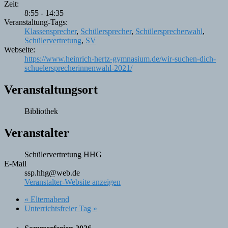
Zeit:
8:55 - 14:35
Veranstaltung-Tags:
Klassensprecher
,
Schülersprecher
,
Schülersprecherwahl
,
Schülervertretung
,
SV
Webseite:
https://www.heinrich-hertz-gymnasium.de/wir-suchen-dich-
schuelersprecherinnenwahl-2021/
Veranstaltungsort
Bibliothek
Veranstalter
Schülervertretung HHG
E-Mail
ssp.hhg@web.de
Veranstalter-Website anzeigen
«
Elternabend
Unterrichtsfreier Tag
»