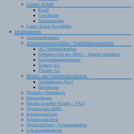
Unsere Schule
Profil
Geschichte
Namensgeber
Unser Schul-Newsletter
Informationen
Ausschreibungen
Arbeitsgemeinschaften / Nachmittagsangebote
AG Seifenkistenbau
Debattierclub des HHG – Jugend debattiert
Nachmittagsbetreuung
Schach AG
Theater AG
Berufs- und Studienorientierung
Ausbildungs-Navi
Berufemap
Digitales Notenbuch
Hausordnung
Häufig gestellte Fragen – FAQ
Hygieneplan HHG
Infektionsschutz
Schulsozialarbeit
Streitschlichter / Schulmediation
Schulsanitätsdienst