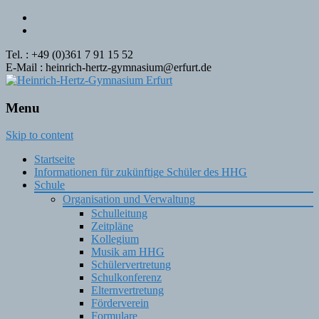
Tel. : +49 (0)361 7 91 15 52
E-Mail : heinrich-hertz-gymnasium@erfurt.de
Menu
Skip to content
Startseite
Informationen für zukünftige Schüler des HHG
Schule
Organisation und Verwaltung
Schulleitung
Zeitpläne
Kollegium
Musik am HHG
Schülervertretung
Schulkonferenz
Elternvertretung
Förderverein
Formulare