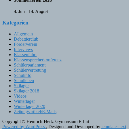
Sommerferien 2026
4. Juli
-
14. August
Kategorien
Allgemein
Debattierclub
Förderverein
Interviews
Klassenfahrt
Klassensprecherkonferenz
Schülerparlament
Schülervertretung
Schulinfo
Schulleben
Skilager
Skilager 2018
Videos
Winterlager
Winterlager 2020
Zeitungsartikel/E-Mails
Copyright © Heinrich-Hertz-Gymnasium Erfurt
Powered by WordPress
, Designed and Developed by
templatesnext